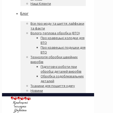
Наші Клієнти
Блог
Все про моду та шиття: лайфхаки
та факти
Волого-теплова обробка (ВТО)
Про кравецькі колодки для
ВТО
Про кравецькі подушки для
ВТО
Технологія обробки швейних
виробів
Підготовчі роботи при
обробці деталей виробів
Обробка оздоблювальних
деталей
Тканини для пошиття одягу
Новини