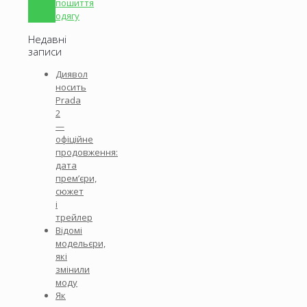
пошиття
одягу
Недавні
записи
Диявол
носить
Prada
2
—
офіційне
продовження:
дата
прем’єри,
сюжет
і
трейлер
Відомі
модельєри,
які
змінили
моду
Як