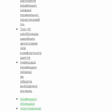
наточити
кравецькі
ножиці
правильно:
практичний
гід
Топ-10
необхідних
швейних
аксесуарів
для
комфортного
шиття
Найкращі
кравецькі
ножиці:
як
обрати
відповідну
модель
кравецькі
подушки
портновские