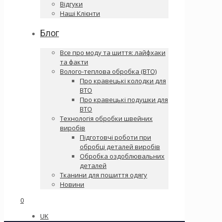
Відгуки
Наші Клієнти
Блог
Все про моду та шиття: лайфхаки
та факти
Волого-теплова обробка (ВТО)
Про кравецькі колодки для
ВТО
Про кравецькі подушки для
ВТО
Технологія обробки швейних
виробів
Підготовчі роботи при
обробці деталей виробів
Обробка оздоблювальних
деталей
Тканини для пошиття одягу
Новини
0
UK