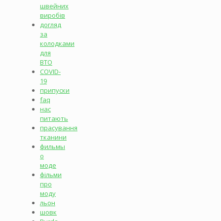
швейних
виробів
догляд
за
колодками
для
ВТО
COVID-
19
припуски
faq
нас
питають
прасування
тканини
фильмы
о
моде
фільми
про
моду
льон
шовк