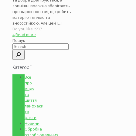
зовнішні волокна зберігають
прошарок повітря, що робить
матерію теплою та
зносостійкою. Але цей
[…]
Do you like it?
37
4
Read more
Пошук
Категорії
Все
про
моду
та
шиття:
лайфхаки
та
факти
Новини
Обробка
оздоблювальних