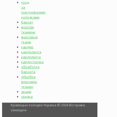
уход
за
портновскими
колодками
бархат
ворсові
тканини
ворсовые
ткани
кардер
кардолента
кардолєнта
кардострічка
обработка
бархата
обробка
ворсових
тканин
акции
скидка
Кравецькі колодки Україна © 2026 Всі права
захищені