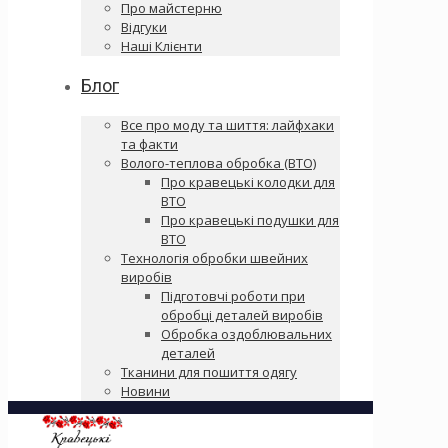
Про майстерню
Відгуки
Наші Клієнти
Блог
Все про моду та шиття: лайфхаки
та факти
Волого-теплова обробка (ВТО)
Про кравецькі колодки для
ВТО
Про кравецькі подушки для
ВТО
Технологія обробки швейних
виробів
Підготовчі роботи при
обробці деталей виробів
Обробка оздоблювальних
деталей
Тканини для пошиття одягу
Новини