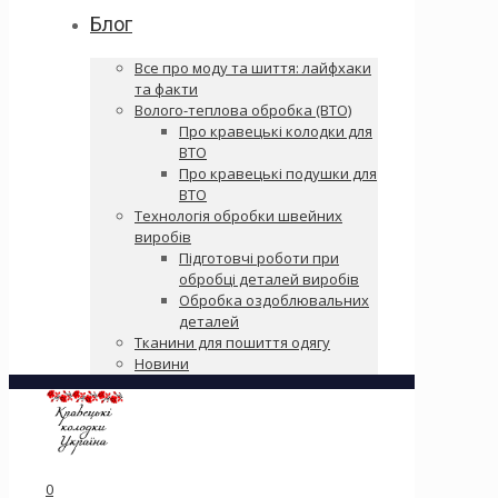
Блог
Все про моду та шиття: лайфхаки
та факти
Волого-теплова обробка (ВТО)
Про кравецькі колодки для
ВТО
Про кравецькі подушки для
ВТО
Технологія обробки швейних
виробів
Підготовчі роботи при
обробці деталей виробів
Обробка оздоблювальних
деталей
Тканини для пошиття одягу
Новини
0