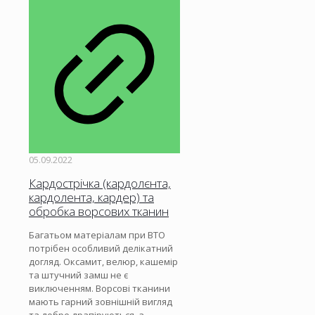
05.09.2022
Кардострічка (кардолєнта,
кардолента, кардер) та
обробка ворсових тканин
Багатьом матеріалам при ВТО
потрібен особливий делікатний
догляд. Оксамит, велюр, кашемір
та штучний замш не є
виключенням. Ворсові тканини
мають гарний зовнішній вигляд
та добре драпіруються, а