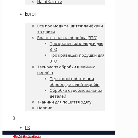
Наші Клієнти
Блог
Все про моду та шиття: лайфхаки
та факти
Волого-теплова обробка (ВТО)
Про кравецькі колодки для
ВТО
Про кравецькі подушки для
ВТО
Технологія обробки швейних
виробів
Підготовчі роботи при
обробці деталей виробів
Обробка оздоблювальних
деталей
Тканини для пошиття одягу
Новини
0
UK