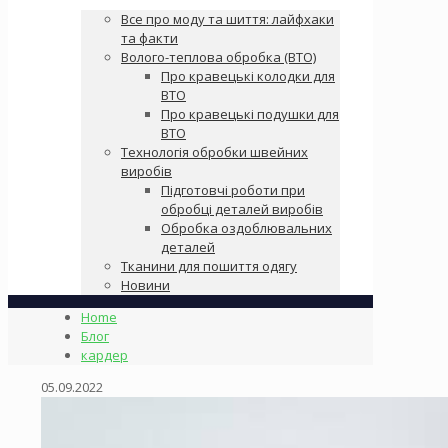
Все про моду та шиття: лайфхаки
та факти
Волого-теплова обробка (ВТО)
Про кравецькі колодки для
ВТО
Про кравецькі подушки для
ВТО
Технологія обробки швейних
виробів
Підготовчі роботи при
обробці деталей виробів
Обробка оздоблювальних
деталей
Тканини для пошиття одягу
Новини
Home
Блог
кардер
05.09.2022