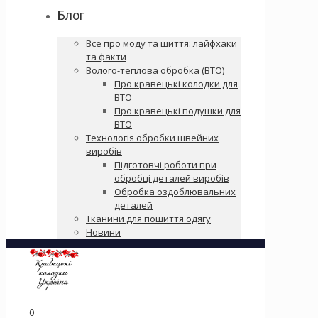
Блог
Все про моду та шиття: лайфхаки
та факти
Волого-теплова обробка (ВТО)
Про кравецькі колодки для
ВТО
Про кравецькі подушки для
ВТО
Технологія обробки швейних
виробів
Підготовчі роботи при
обробці деталей виробів
Обробка оздоблювальних
деталей
Тканини для пошиття одягу
Новини
0