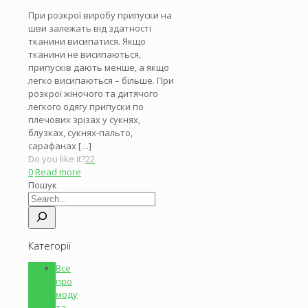
При розкрої виробу припуски на
шви залежать від здатності
тканини висипатися. Якщо
тканини не висипаються,
припусків дають менше, а якщо
легко висипаються – більше. При
розкрої жіночого та дитячого
легкого одягу припуски по
плечових зрізах у сукнях,
блузках, сукнях-пальто,
сарафанах
[…]
Do you like it?
22
0
Read more
Пошук
Категорії
Все
про
моду
та