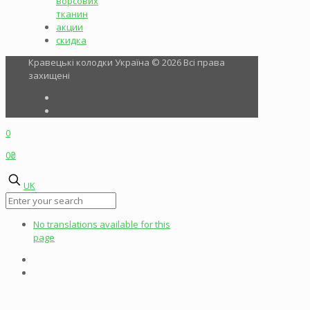
ворсових
тканин
акции
скидка
Кравецькі колодки Україна © 2026 Всі права
захищені
0
0₴
UK
No translations available for this
page