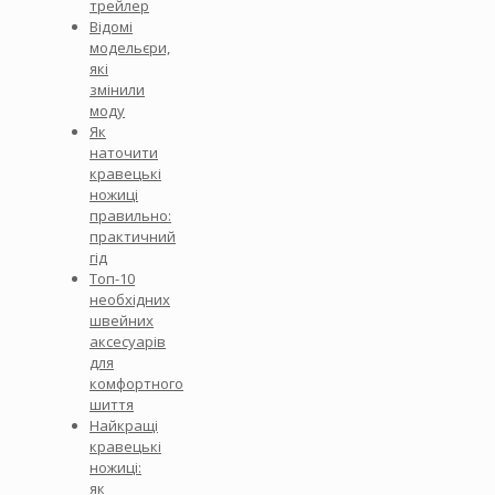
трейлер
Відомі
модельєри,
які
змінили
моду
Як
наточити
кравецькі
ножиці
правильно:
практичний
гід
Топ-10
необхідних
швейних
аксесуарів
для
комфортного
шиття
Найкращі
кравецькі
ножиці:
як