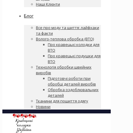
Наші Клієнти
Блог
Все про моду та шиття: лайфхаки
та факти
Волого-теплова обробка (ВТО)
Про кравецькі колодки для
ВТО
Про кравецькі подушки для
ВТО
Технологія обробки швейних
виробів
Підготовчі роботи при
обробці деталей виробів
Обробка оздоблювальних
деталей
Тканини для пошиття одягу
Новини