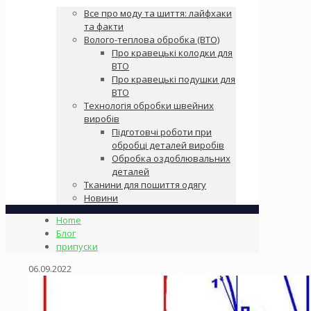
Все про моду та шиття: лайфхаки
та факти
Волого-теплова обробка (ВТО)
Про кравецькі колодки для
ВТО
Про кравецькі подушки для
ВТО
Технологія обробки швейних
виробів
Підготовчі роботи при
обробці деталей виробів
Обробка оздоблювальних
деталей
Тканини для пошиття одягу
Новини
Home
Блог
припуски
06.09.2022