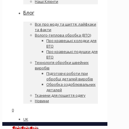
Наші Клієнти
Блог
Все про моду та шиття: лайфхаки
та факти
Волого-теплова обробка (ВТО)
Про кравецькі колодки для
ВТО
Про кравецькі подушки для
ВТО
Технологія обробки швейних
виробів
Підготовчі роботи при
обробці деталей виробів
Обробка оздоблювальних
деталей
Тканини для пошиття одягу
Новини
0
UK