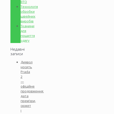
ВТО
Технологія
обробки
швейних
виробів
Тканини
для
пошиття
одягу
Недавні
записи
Диявол
носить
Prada
2
—
офіційне
продовження:
дата
прем’єри,
сюжет
і