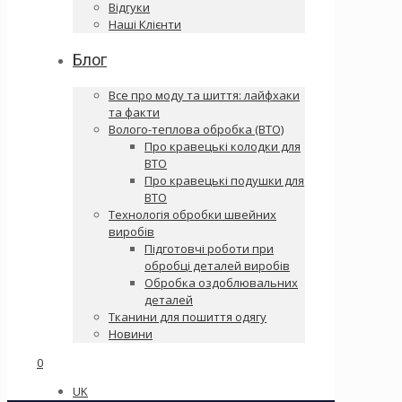
Відгуки
Наші Клієнти
Блог
Все про моду та шиття: лайфхаки
та факти
Волого-теплова обробка (ВТО)
Про кравецькі колодки для
ВТО
Про кравецькі подушки для
ВТО
Технологія обробки швейних
виробів
Підготовчі роботи при
обробці деталей виробів
Обробка оздоблювальних
деталей
Тканини для пошиття одягу
Новини
0
UK