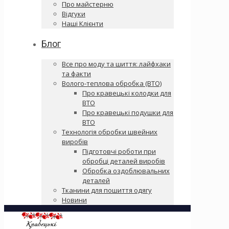
Про майстерню
Відгуки
Наші Клієнти
Блог
Все про моду та шиття: лайфхаки
та факти
Волого-теплова обробка (ВТО)
Про кравецькі колодки для
ВТО
Про кравецькі подушки для
ВТО
Технологія обробки швейних
виробів
Підготовчі роботи при
обробці деталей виробів
Обробка оздоблювальних
деталей
Тканини для пошиття одягу
Новини