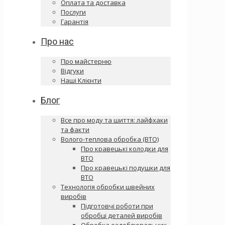
Оплата та доставка
Послуги
Гарантія
Про нас
Про майстерню
Відгуки
Наші Клієнти
Блог
Все про моду та шиття: лайфхаки
та факти
Волого-теплова обробка (ВТО)
Про кравецькі колодки для
ВТО
Про кравецькі подушки для
ВТО
Технологія обробки швейних
виробів
Підготовчі роботи при
обробці деталей виробів