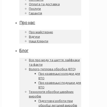
Оплата та доставка
Послуги
Гарантія
Про нас
Про майстерню
Відгуки
Наші Клієнти
Блог
Все про моду та шиття: лайфхаки
та факти
Волого-теплова обробка (ВТО)
Про кравецькі колодки для
ВТО
Про кравецькі подушки для
ВТО
Технологія обробки швейних
виробів
Підготовчі роботи при
обробці деталей виробів