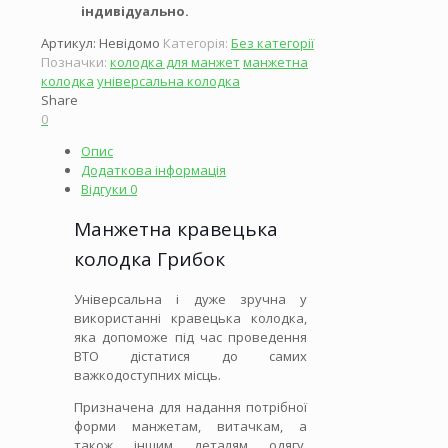
індивідуально.
Артикул:
Невідомо
Категорія:
Без категорії
Позначки:
колодка для манжет
манжетна
колодка
універсальна колодка
Share
0
Опис
Додаткова інформація
Відгуки
0
Манжетна кравецька
колодка Грибок
Універсальна і дуже зручна у
використанні кравецька колодка,
яка допоможе під час проведення
ВТО дістатися до самих
важкодоступних місць.
Призначена для надання потрібної
форми манжетам, витачкам, а
також іншим деталям одягу.