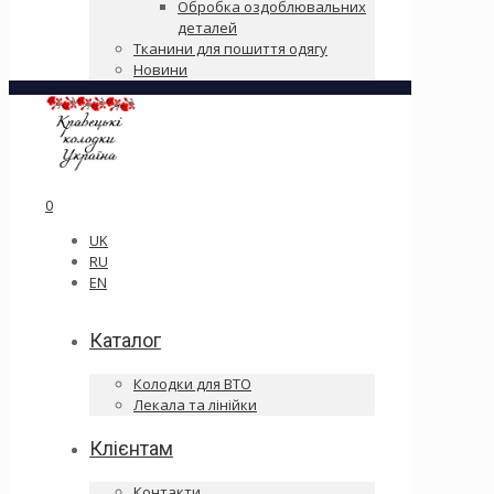
Обробка оздоблювальних
деталей
Тканини для пошиття одягу
Новини
0
UK
RU
EN
Каталог
Колодки для ВТО
Лекала та лінійки
Клієнтам
Контакти