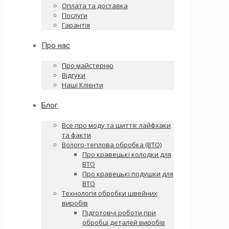
Оплата та доставка
Послуги
Гарантія
Про нас
Про майстерню
Відгуки
Наші Клієнти
Блог
Все про моду та шиття: лайфхаки
та факти
Волого-теплова обробка (ВТО)
Про кравецькі колодки для
ВТО
Про кравецькі подушки для
ВТО
Технологія обробки швейних
виробів
Підготовчі роботи при
обробці деталей виробів