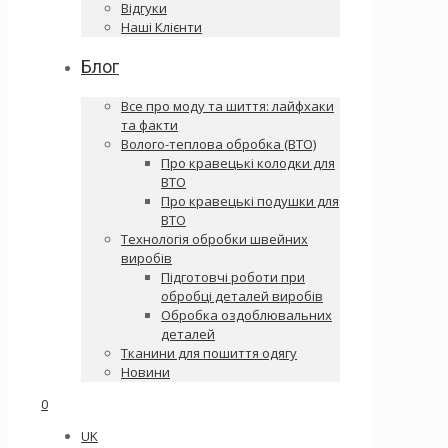
Відгуки
Наші Клієнти
Блог
Все про моду та шиття: лайфхаки
та факти
Волого-теплова обробка (ВТО)
Про кравецькі колодки для
ВТО
Про кравецькі подушки для
ВТО
Технологія обробки швейних
виробів
Підготовчі роботи при
обробці деталей виробів
Обробка оздоблювальних
деталей
Тканини для пошиття одягу
Новини
0
UK