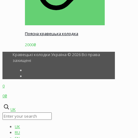
Поясна кравецька колодка
2000
₴
Кравецькі колодки Україна © 2026 Всі права
захищені
0
0₴
UK
UK
RU