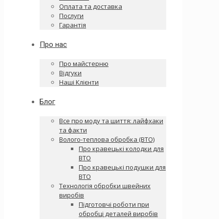
Оплата та доставка
Послуги
Гарантія
Про нас
Про майстерню
Відгуки
Наші Клієнти
Блог
Все про моду та шиття: лайфхаки
та факти
Волого-теплова обробка (ВТО)
Про кравецькі колодки для
ВТО
Про кравецькі подушки для
ВТО
Технологія обробки швейних
виробів
Підготовчі роботи при
обробці деталей виробів