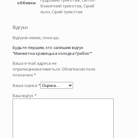
пудровий трикотаж, Світло-
оббивки
блакитний трикотаж, Сірий
льон, Сірий трикотаж
Відгуки
Відгуків немає, поки що.
Будьте першим, хто залишив відгук
“Манжетна кравецька колодка Грибок”“
Ваша e-mail адреса не
оприлюднюватиметься.
Обов’язкові поля
позначені
*
Ваша оцінка
*
Ваш відгук
*