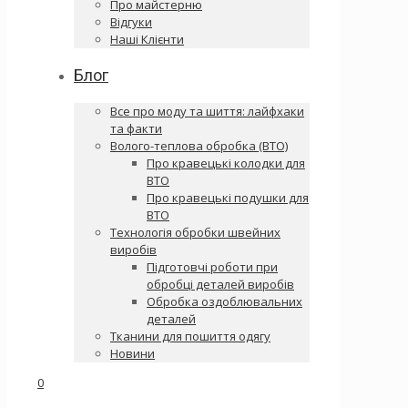
Про майстерню
Відгуки
Наші Клієнти
Блог
Все про моду та шиття: лайфхаки
та факти
Волого-теплова обробка (ВТО)
Про кравецькі колодки для
ВТО
Про кравецькі подушки для
ВТО
Технологія обробки швейних
виробів
Підготовчі роботи при
обробці деталей виробів
Обробка оздоблювальних
деталей
Тканини для пошиття одягу
Новини
0