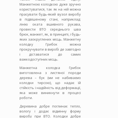
Манжетною колодкою дуже зручно
користуватися, так як на ній можна
прасувати будь-який вузол виробу
в підвішеному стані, наприклад:
лінію оката вшивного рукава,
провести ВТО середнього шва
брюк, манжет, як, в принципі, і будь-
яких заокруглених місць. Манжетну
колодку Грибок можна
прокручувати в виробі де завгодно
і діставатися до самих
важкодоступних місць.
Манжетна колодка Грибок
виготовлена ​​з листяної породи
дерева – бук (ми не набиваємо
колодки тирсою), що надає їй
стійкість і надійність від деформації,
яка може виникнути в процесі
роботи.
Деревина добре поглинає тепло,
вологу і додає відмінну форму
виробу при ВТО. Колодки добре