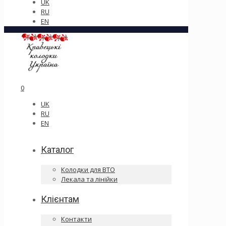
UK
RU
EN
0
UK
RU
EN
Каталог
Колодки для ВТО
Лекала та лінійки
Клієнтам
Контакти