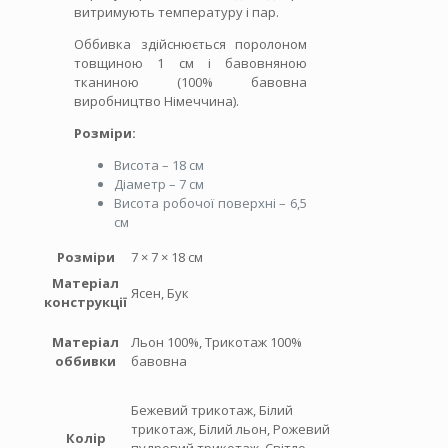
витримують температуру і пар.
Оббивка здійснюється поролоном
товщиною 1 см і бавовняною
тканиною (100% бавовна
виробництво Німеччина).
Розміри:
Висота – 18 см
Діаметр – 7 см
Висота робочої поверхні – 6,5
см
Розміри
7 × 7 × 18 см
Матеріал
Ясен, Бук
конструкції
Матеріал
Льон 100%, Трикотаж 100%
оббивки
бавовна
Бежевий трикотаж, Білий
трикотаж, Білий льон, Рожевий
Колір