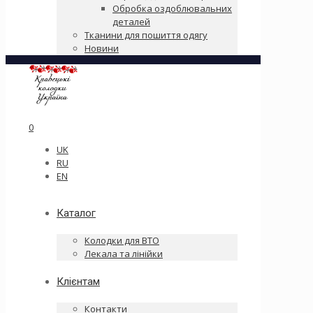
Обробка оздоблювальних
деталей
Тканини для пошиття одягу
Новини
0
UK
RU
EN
Каталог
Колодки для ВТО
Лекала та лінійки
Клієнтам
Контакти