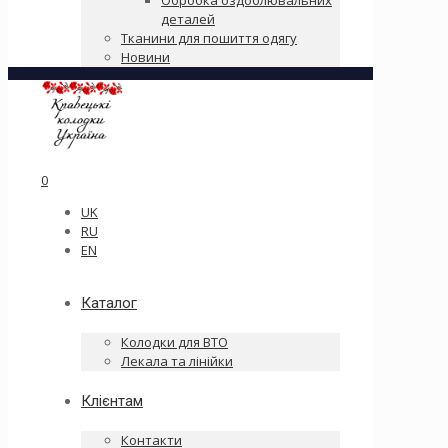
Обробка оздоблювальних
деталей
Тканини для пошиття одягу
Новини
0
UK
RU
EN
Каталог
Колодки для ВТО
Лекала та лінійки
Клієнтам
Контакти