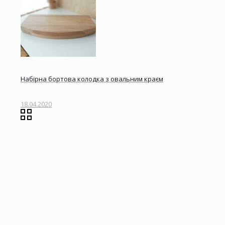
Набірна бортова колодка з овальним краєм
18.04.2020