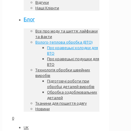
Відгуки
Наші Клієнти
Блог
Все про моду та шиття: лайфхаки
та факти
Волого-теплова обробка (ВТО)
Про кравецькі колодки для
ВТО
Про кравецькі подушки для
ВТО
Технологія обробки швейних
виробів
Підготовчі роботи при
обробці деталей виробів
Обробка оздоблювальних
деталей
Тканини для пошиття одягу
Новини
0
UK