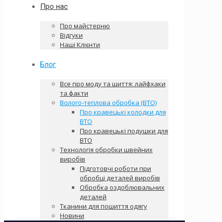
Про нас
Про майстерню
Відгуки
Наші Клієнти
Блог
Все про моду та шиття: лайфхаки
та факти
Волого-теплова обробка (ВТО)
Про кравецькі колодки для
ВТО
Про кравецькі подушки для
ВТО
Технологія обробки швейних
виробів
Підготовчі роботи при
обробці деталей виробів
Обробка оздоблювальних
деталей
Тканини для пошиття одягу
Новини