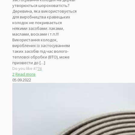
утворюється шороховатість?
Деревина, яка використовується
для виробництва кравецьких
колодок не покривається
ніякими засобами: лаками,
маслами, восками і т.п.!!!
Використання колодок,
вироблених із застосуванням
таких засобів під час волого-
теплової обробки (ВТО), може
призвести до
[…]
Do you like it?
74
2
Read more
05.09.2022