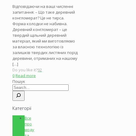
Відповідаючи на ваші численні
запитання: – Що таке деревний
конгломерат? Це не тирса.
Форма колодки не набивна.
Деревний конгломерат – це
твердий щільний деревний
матеріал, який ми виготовляємо
за власною технологією із
залишків твердих листяних порід
деревини, отриманих на нашому
[…]
Do you like it?
92
0
Read more
Пошук
Категорії
Все
про
моду
та