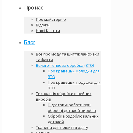
Про нас
Про майстерню
Відгуки
Наші Клієнти
Блог
Все про моду та шиття: лайфхаки
та факти
Волого-теплова обробка (ВТО)
Про кравецькі колодки для
ВТО
Про кравецькі подушки для
ВТО
Технологія обробки швейних
виробів
Підготовчі роботи при
обробці деталей виробів
Обробка оздоблювальних
деталей
Тканини для пошиття одягу