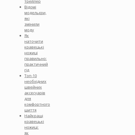
трейлер
Відомі
модельєри,
які
змінили
моду
Як
наточити
кравецькі
ножиці
правильно:
практичний
гід
Топ-10
необхідних
швейних
аксесуарів
для
комфортного
шиття
Найкращі
кравецькі
ножиці:
як