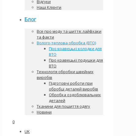
Відгуки
Наші Клієнти
Блог
Все про моду та шиття: лайфхаки
та факти
Волого-теплова обробка (ВТО)
Про кравецькі колодки для
ВТО
Про кравецькі подушки для
ВТО
Технологія обробки швейних
виробів
Підготовчі роботи при
обробці деталей виробів
Обробка оздоблювальних
деталей
Тканини для пошиття одягу
Новини
0
UK