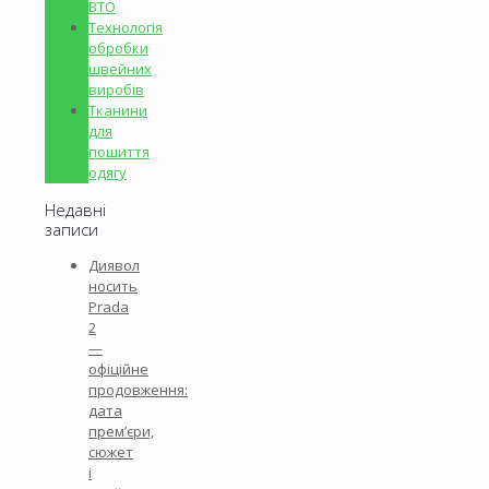
ВТО
Технологія
обробки
швейних
виробів
Тканини
для
пошиття
одягу
Недавні
записи
Диявол
носить
Prada
2
—
офіційне
продовження:
дата
прем’єри,
сюжет
і