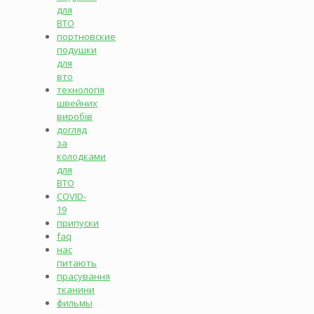
для
ВТО
портновские
подушки
для
вто
технологія
швейних
виробів
догляд
за
колодками
для
ВТО
COVID-
19
припуски
faq
нас
питають
прасування
тканини
фильмы