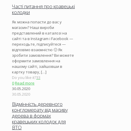
Часті питання про кравецькі
колодки
Як можна попасти до вас у
магазин? Наші вироби
представлений в каталозі на
сайті та в Instagram і Facebook —
переходьте, підписуйтеся —
відповімо взаємністю 🙂 Як
зробити замовлення? Ви можете
оформити замовлення на
нашому сайті, зайшовши в
картку товару,
[…]
Do you like it?
33
0
Read more
30.05.2020
30.05.2020
Відмінність деревного
конгломерату від масиву
дерева в формах
кравецьких колодок для
ВТО