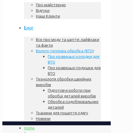
Про майстерню
Відгуки
Наші Клієнти
Блог
Все про моду та шиття: лайфхаки
та факти
Волого-теплова обробка (ВТО)
Про кравецькі колодки для
ВТО
Про кравецькі подушки для
ВТО
Технологія обробки швейних
виробів
Підготовчі роботи при
обробці деталей виробів
Обробка оздоблювальних
деталей
Тканини для пошиття одягу
Новини
Home