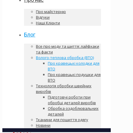
Про майстерню
Відгуки
Наші Клієнти
Блог
Все про моду та шиття: лайфхаки
та факти
Волого-теплова обробка (ВТО)
Про кравецькі колодки для
ВТО
Про кравецькі подушки для
ВТО
Технологія обробки швейних
виробів
Підготовчі роботи при
обробці деталей виробів
Обробка оздоблювальних
деталей
Тканини для пошиття одягу
Новини