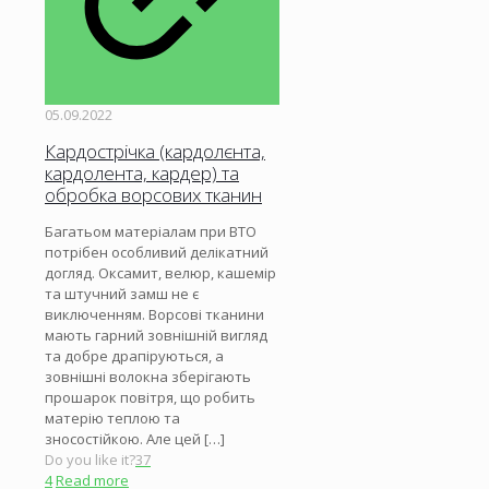
05.09.2022
Кардострічка (кардолєнта,
кардолента, кардер) та
обробка ворсових тканин
Багатьом матеріалам при ВТО
потрібен особливий делікатний
догляд. Оксамит, велюр, кашемір
та штучний замш не є
виключенням. Ворсові тканини
мають гарний зовнішній вигляд
та добре драпіруються, а
зовнішні волокна зберігають
прошарок повітря, що робить
матерію теплою та
зносостійкою. Але цей
[…]
Do you like it?
37
4
Read more