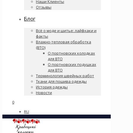
Наши Клиенты
Отзывы
Блог
Всё о моде и шитье: лайфхаки и
факты
Влажно-тепловая обработка
(ВТО)
О портновских колодках
для ВТО
О портновских подушках
для ВТО
Терминология швейных работ
Ткани для пошива одежды
История одежды
Новости
0
RU