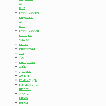
для
ВТО
портновские
подушки
для
вто
портновская
колодка
чашка
акция
информация
Твид
faq
интервью
дайвинг
Джерси
деним
комбигрудь
натуральная
шерсть
журнал
Burda
Burda