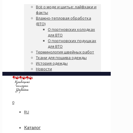
Всё о моде и шитье: лайфхаки и
факты
Влажно-тепловая обработка
(ВТО)
О портновских колодках
для ВТО
О портновских подушках
для ВТО
Терминология швейных работ
Ткани для пошива одежды
История одежды
Новости
0
RU
Каталог