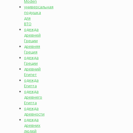
Moden
универсальная
подушка
для
ВТО
одежда
древней
Греции
древняя
Греция
одежда
Греции
древний
Египет
одежда
Египта
одежда
древнего
Египта
одежда
древности
одежда
древних
людей