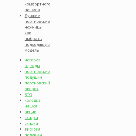
комфортного
пошива
Лучшие
портновские
ножницы:
как
выбрать
подходящую
модель
история
одежды
портновские
подушки
портновский
окорок
ВТО
колодка
чашка
акции
скидки
скидка
вискоза
подушки