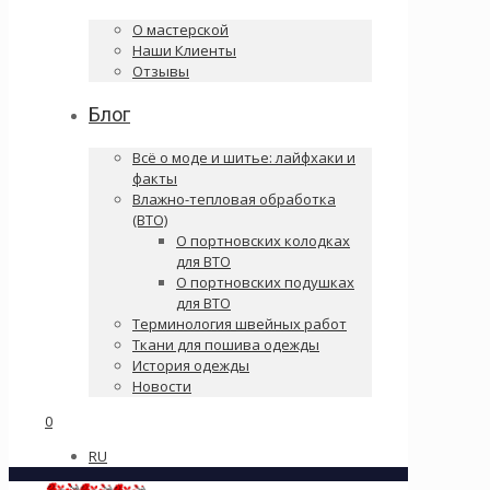
О мастерской
Наши Клиенты
Отзывы
Блог
Всё о моде и шитье: лайфхаки и
факты
Влажно-тепловая обработка
(ВТО)
О портновских колодках
для ВТО
О портновских подушках
для ВТО
Терминология швейных работ
Ткани для пошива одежды
История одежды
Новости
0
RU