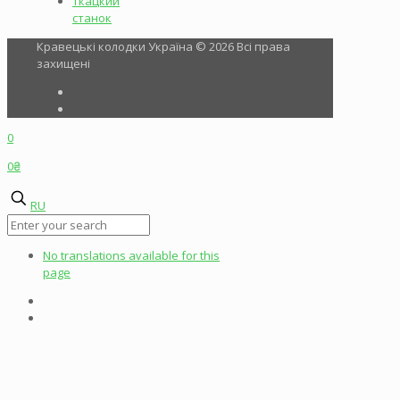
ткацкий
станок
Кравецькі колодки Україна © 2026 Всі права
захищені
0
0₴
RU
No translations available for this
page