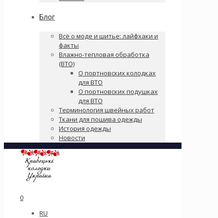
Блог
Всё о моде и шитье: лайфхаки и
факты
Влажно-тепловая обработка
(ВТО)
О портновских колодках
для ВТО
О портновских подушках
для ВТО
Терминология швейных работ
Ткани для пошива одежды
История одежды
Новости
0
RU