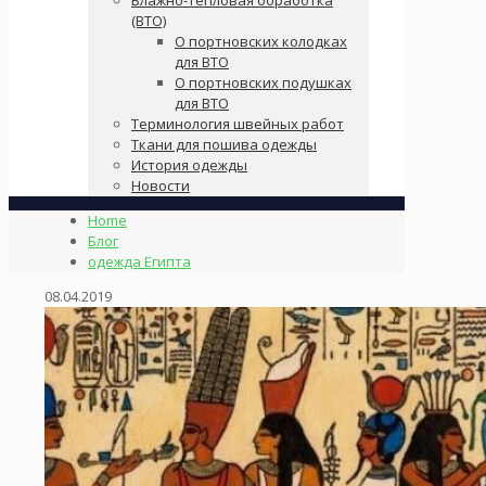
(ВТО)
О портновских колодках
для ВТО
О портновских подушках
для ВТО
Терминология швейных работ
Ткани для пошива одежды
История одежды
Новости
Home
Блог
одежда Египта
08.04.2019