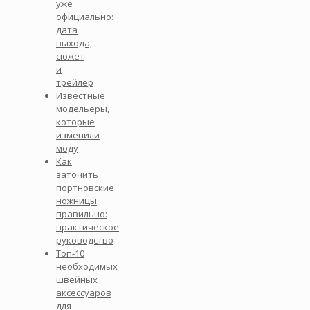
уже
официально:
дата
выхода,
сюжет
и
трейлер
Известные
модельеры,
которые
изменили
моду
Как
заточить
портновские
ножницы
правильно:
практическое
руководство
Топ-10
необходимых
швейных
аксессуаров
для