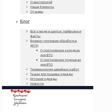
О мастерской
Наши Клиенты
Отзывы
Блог
Всё о моде и шитье: лайфхаки и
факты
Влажно-тепловая обработка
(ВТО)
О портновских колодках
для ВТО
О портновских подушках
для ВТО
Терминология швейных работ
Ткани для пошива одежды
История одежды
Новости