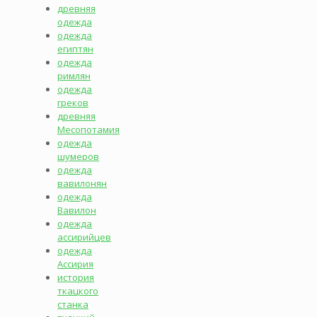
древняя
одежда
одежда
египтян
одежда
римлян
одежда
греков
древняя
Месопотамия
одежда
шумеров
одежда
вавилонян
одежда
Вавилон
одежда
ассирийцев
одежда
Ассирия
история
ткацкого
станка