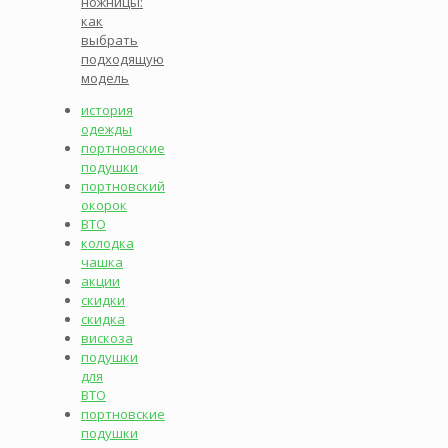
ножницы:
как
выбрать
подходящую
модель
история
одежды
портновские
подушки
портновский
окорок
ВТО
колодка
чашка
акции
скидки
скидка
вискоза
подушки
для
ВТО
портновские
подушки