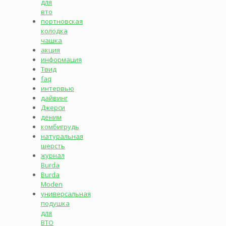
для
вто
портновская
колодка
чашка
акция
информация
Твид
faq
интервью
дайвинг
Джерси
деним
комбигрудь
натуральная
шерсть
журнал
Burda
Burda
Moden
универсальная
подушка
для
ВТО