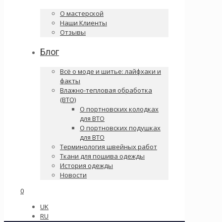
О мастерской
Наши Клиенты
Отзывы
Блог
Всё о моде и шитье: лайфхаки и
факты
Влажно-тепловая обработка
(ВТО)
О портновских колодках
для ВТО
О портновских подушках
для ВТО
Терминология швейных работ
Ткани для пошива одежды
История одежды
Новости
0
UK
RU