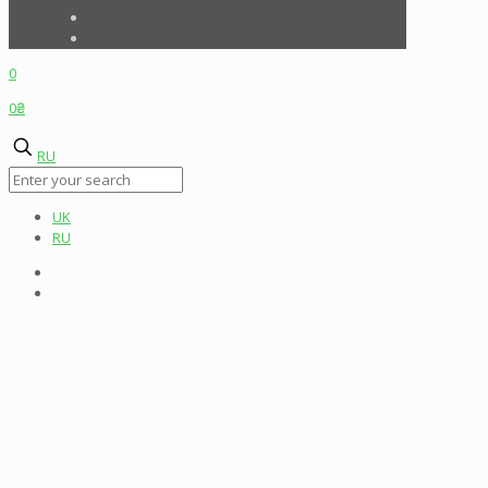
0
0₴
RU
UK
RU