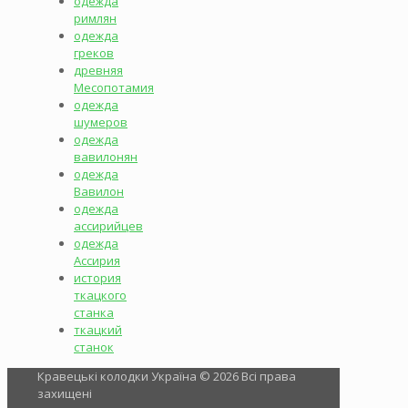
одежда
римлян
одежда
греков
древняя
Месопотамия
одежда
шумеров
одежда
вавилонян
одежда
Вавилон
одежда
ассирийцев
одежда
Ассирия
история
ткацкого
станка
ткацкий
станок
Кравецькі колодки Україна © 2026 Всі права
захищені