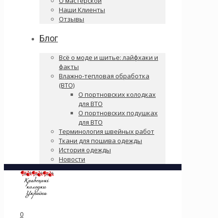
О мастерской
Наши Клиенты
Отзывы
Блог
Всё о моде и шитье: лайфхаки и
факты
Влажно-тепловая обработка
(ВТО)
О портновских колодках
для ВТО
О портновских подушках
для ВТО
Терминология швейных работ
Ткани для пошива одежды
История одежды
Новости
0