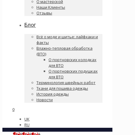
О мастерской
Наши Клиенты
Отзывы
Блог
Всё о моде и шитье: лайфхаки и
факты
Влажно-тепловая обработка
(ВТО)
О портновских колодках
для ВТО
О портновских подушках
для ВТО
Терминология швейных работ
Ткани для пошива одежды
История одежды
Новости
0
UK
RU