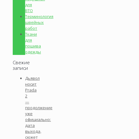
для
ВТО
Терминология
швейных
работ
Ткани
для
пошива
одежды
Свежие
записи
Дьявол
носит
Prada
2
—
продолжение
уже
официально:
дата
выхода,
сюжет