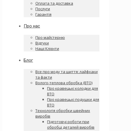
Оплата та доставка
Послуги
Гарантія
Про нас
Про майстерню
Відгуки
Наші Клієнти
Блог
Все про моду та шиття: лайфхаки
та факти
Волого-теплова обробка (ВТО)
Про кравецькі колодки для
ВТО
Про кравецькі подушки для
ВТО
Технологія обробки швейних
виробів
Підготовчі роботи при
обробці деталей виробів