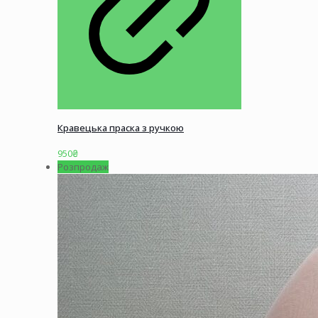
Кравецька праска з ручкою
950
₴
Розпродаж