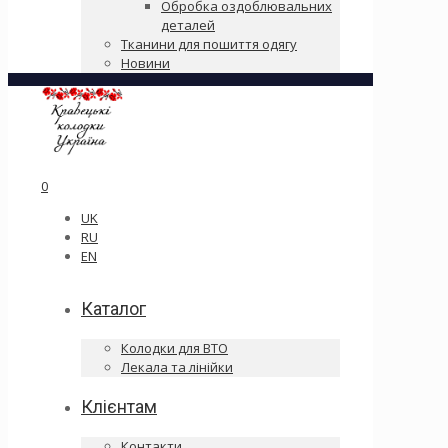
Обробка оздоблювальних
деталей
Тканини для пошиття одягу
Новини
0
UK
RU
EN
Каталог
Колодки для ВТО
Лекала та лінійки
Клієнтам
Контакти