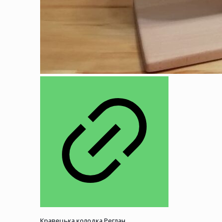
Кравецька колодка Реглан