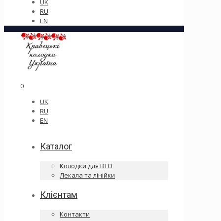
UK
RU
EN
0
UK
RU
EN
Каталог
Колодки для ВТО
Лекала та лінійки
Клієнтам
Контакти