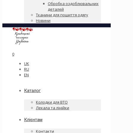
Обробка оздоблювальних
деталей
Тканини для пошиття одягу
Новини
0
UK
RU
EN
Каталог
Колодки для ВТО
Лекала та лінійки
Клієнтам
Контакти