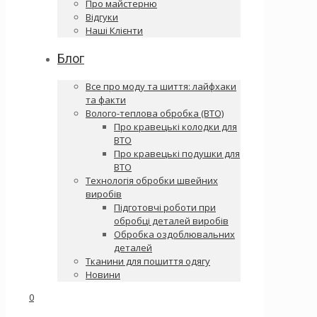
Про майстерню
Відгуки
Наші Клієнти
Блог
Все про моду та шиття: лайфхаки
та факти
Волого-теплова обробка (ВТО)
Про кравецькі колодки для
ВТО
Про кравецькі подушки для
ВТО
Технологія обробки швейних
виробів
Підготовчі роботи при
обробці деталей виробів
Обробка оздоблювальних
деталей
Тканини для пошиття одягу
Новини
0