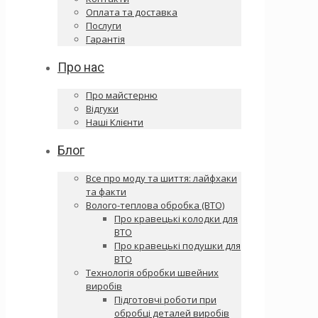
Оплата та доставка
Послуги
Гарантія
Про нас
Про майстерню
Відгуки
Наші Клієнти
Блог
Все про моду та шиття: лайфхаки
та факти
Волого-теплова обробка (ВТО)
Про кравецькі колодки для
ВТО
Про кравецькі подушки для
ВТО
Технологія обробки швейних
виробів
Підготовчі роботи при
обробці деталей виробів