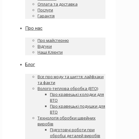
Оплата та доставка
Послуги
Гарантія
Про нас
Про майстерню
Відгуки
Наші Клієнти
Блог
Все про моду та шиття: лайфхаки
та факти
Волого-теплова обробка (ВТО)
Про кравецькі колодки для
ВТО
Про кравецькі подушки для
ВТО
Технологія обробки швейних
виробів
Підготовчі роботи при
обробці деталей виробів