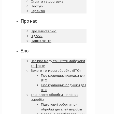
Оплата та доставка
Послуги
Гарантія
Про нас
Про майстерню
Відгуки
Наші Клієнти
Блог
Все про моду та шиття: лайфхаки
та факти
Волого-теплова обробка (ВТО)
Про кравецькі колодки для
ВТО
Про кравецькі подушки для
ВТО
Технологія обробки швейних
виробів
Підготовчі роботи при
обробці деталей виробів