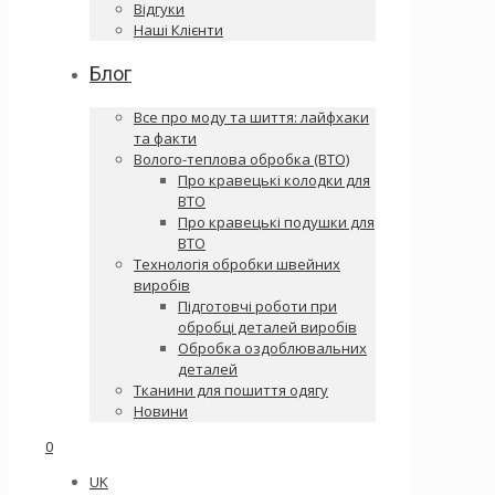
Відгуки
Наші Клієнти
Блог
Все про моду та шиття: лайфхаки
та факти
Волого-теплова обробка (ВТО)
Про кравецькі колодки для
ВТО
Про кравецькі подушки для
ВТО
Технологія обробки швейних
виробів
Підготовчі роботи при
обробці деталей виробів
Обробка оздоблювальних
деталей
Тканини для пошиття одягу
Новини
0
UK