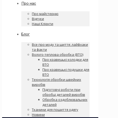
Про нас
Про майстерню
Відгуки
Наші Клієнти
Блог
Все про моду та шиття: лайфхаки
та факти
Волого-теплова обробка (ВТО)
Про кравецькі колодки для
ВТО
Про кравецькі подушки для
ВТО
Технологія обробки швейних
виробів
Підготовчі роботи при
обробці деталей виробів
Обробка оздоблювальних
деталей
Тканини для пошиття одягу
Новини