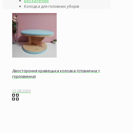
Без категорії
Колодка для головних уборів
Двостороння кравецька колодка (спіднична +
горловинна)
22.08.2020