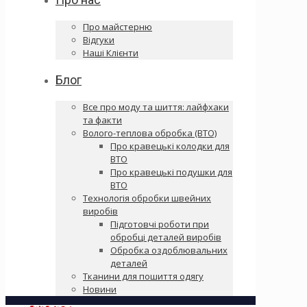
Про майстерню
Відгуки
Наші Клієнти
Блог
Все про моду та шиття: лайфхаки
та факти
Волого-теплова обробка (ВТО)
Про кравецькі колодки для
ВТО
Про кравецькі подушки для
ВТО
Технологія обробки швейних
виробів
Підготовчі роботи при
обробці деталей виробів
Обробка оздоблювальних
деталей
Тканини для пошиття одягу
Новини