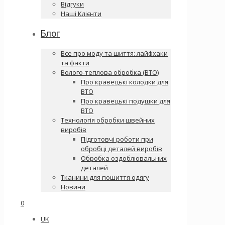
Відгуки
Наші Клієнти
Блог
Все про моду та шиття: лайфхаки
та факти
Волого-теплова обробка (ВТО)
Про кравецькі колодки для
ВТО
Про кравецькі подушки для
ВТО
Технологія обробки швейних
виробів
Підготовчі роботи при
обробці деталей виробів
Обробка оздоблювальних
деталей
Тканини для пошиття одягу
Новини
0
UK