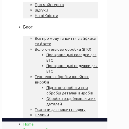
Про майстерню
Відгуки
Наші Клієнти
Блог
Все про моду та шиття: лайфхаки
та факти
Волого-теплова обробка (ВТО)
Про кравецькі колодки для
ВТО
Про кравецькі подушки для
ВТО
Технологія обробки швейних
виробів
Підготовчі роботи при
обробці деталей виробів
Обробка оздоблювальних
деталей
Тканини для пошиття одягу
Новини
Home