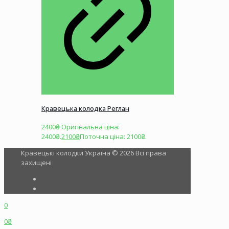
Кравецька колодка Реглан
2400
₴
Оригінальна ціна:
2400₴.
2100
₴
Поточна ціна: 2100₴.
Кравецькі колодки Україна © 2026 Всі права
захищені
0
0₴