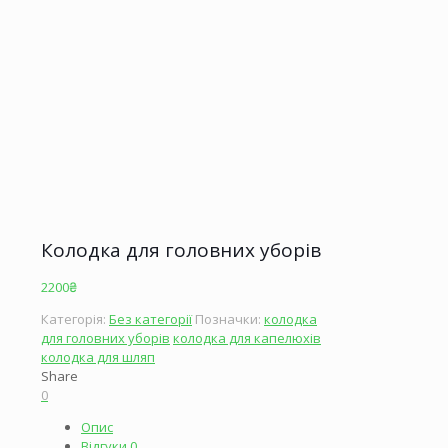
Колодка для головних уборів
2200
₴
Категорія:
Без категорії
Позначки:
колодка
для головних уборів
колодка для капелюхів
колодка для шляп
Share
0
Опис
Відгуки
0