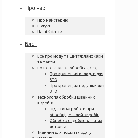
Про нас
Про майстерню
Відгуки
Наші Клієнти
Блог
Все про моду та шиття: лайфхаки
та факти
Волого-теплова обробка (ВТО)
Про кравецькі колодки для
ВТО
Про кравецькі подушки для
ВТО
Технологія обробки швейних
виробів
Підготовчі роботи при
обробці деталей виробів
Обробка оздоблювальних
деталей
Тканини для пошиття одягу