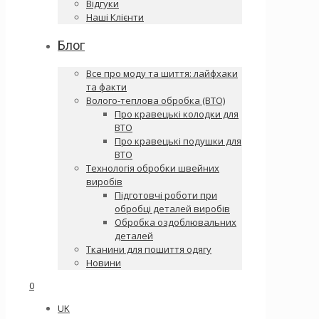
Відгуки
Наші Клієнти
Блог
Все про моду та шиття: лайфхаки
та факти
Волого-теплова обробка (ВТО)
Про кравецькі колодки для
ВТО
Про кравецькі подушки для
ВТО
Технологія обробки швейних
виробів
Підготовчі роботи при
обробці деталей виробів
Обробка оздоблювальних
деталей
Тканини для пошиття одягу
Новини
0
UK