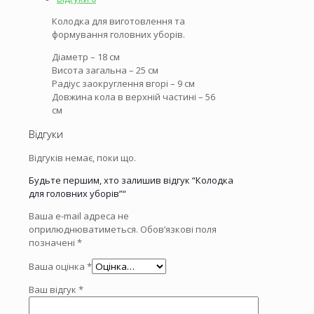
Колодка для виготовлення та
формування головних уборів.
Діаметр – 18 см
Висота загальна – 25 см
Радіус заокруглення вгорі – 9 см
Довжина кола в верхній частині – 56
см
Відгуки
Відгуків немає, поки що.
Будьте першим, хто залишив відгук “Колодка
для головних уборів”“
Ваша e-mail адреса не
оприлюднюватиметься.
Обов’язкові поля
позначені
*
Ваша оцінка
*
Ваш відгук
*