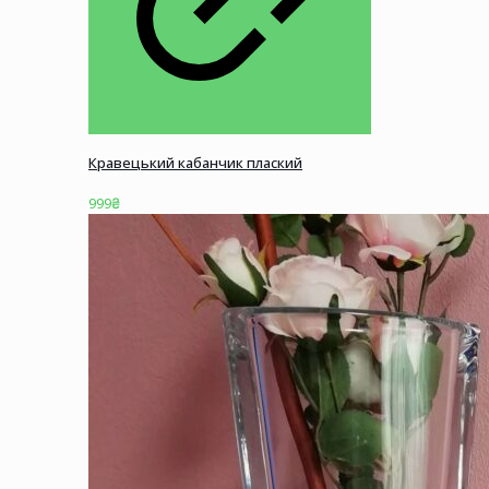
Кравецький кабанчик плаский
999
₴