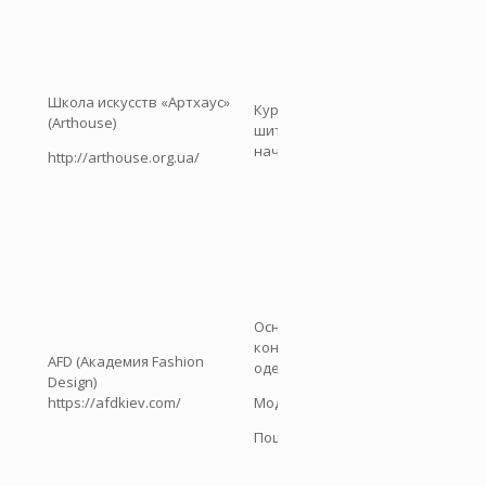
сертификата.
Курс для тех, 
желает научит
нуля. Также ш
предлагает д
Школа искусств «Артхаус»
Курсы кроя и
творческие
(Arthouse)
шитья для
направления
начинающих
(живопись,
http://arthouse.org.ua/
скульптура),
возможна
интеграция
нескольких ку
Изучают снят
мерок, постр
базовых
конструкций,
Основы
технологию
конструирования
AFD (Академия Fashion
пошива. Подх
одежды;
Design)
и для начина
https://afdkiev.com/
Моделирование;
и для
систематизац
Пошив
знаний.
Организовыв
презентации 