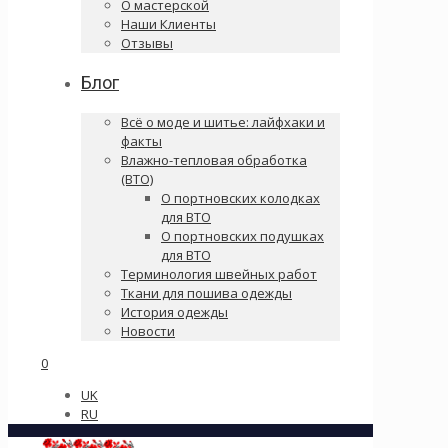
О мастерской
Наши Клиенты
Отзывы
Блог
Всё о моде и шитье: лайфхаки и
факты
Влажно-тепловая обработка
(ВТО)
О портновских колодках
для ВТО
О портновских подушках
для ВТО
Терминология швейных работ
Ткани для пошива одежды
История одежды
Новости
0
UK
RU