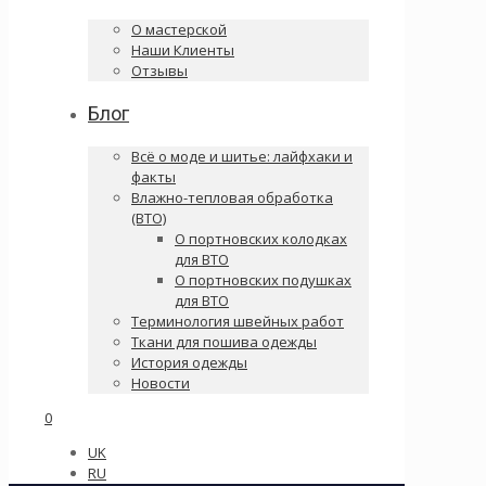
О мастерской
Наши Клиенты
Отзывы
Блог
Всё о моде и шитье: лайфхаки и
факты
Влажно-тепловая обработка
(ВТО)
О портновских колодках
для ВТО
О портновских подушках
для ВТО
Терминология швейных работ
Ткани для пошива одежды
История одежды
Новости
0
UK
RU