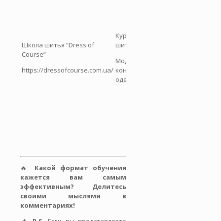
студентов.
Под руководс
опытных
Курсы кроя и
преподавател
Школа шитья “Dress of
шитья;
доступны раз
Course”
уровни. Удоб
Моделирование и
расписание
https://dressofcourse.com.ua/
конструирование
занятий, груп
одежды
разного уров
подготовки.
Кроме
парикмахерск
направления,
предлагают
Киевская Академия
Курсы
обучение раб
Парикмахерского Искусства
конструирования
по лекалам,
(КАПМ)
и моделирования
моделирован
одежды
🔥
Какой формат обучения
http://kapi.com.ua/
пошиву. Можн
кажется вам самым
параллельно
эффективным? Делитесь
изучать визаж
своими мыслями в
макияж и др.
комментариях!
Авторские