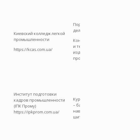
брендах, соз
свои коллекци
Ведущий колл
для младших
Портновское
специалистов.
дело;
Сотрудничает
Киевский колледж легкой
предприятия
промышленности
Конструирование
Киева, прово
и технологии
https://kcas.com.ua/
практику и
изделий легкой
конкурсы
промышленности
профессионал
мастерства.
Дает рабочую
специальност
портного;
включает
Институт подготовки
Курсы «Портной»
теоретическу
кадров промышленности
– базовые
практическую
(ІПК Прому)
навыки кроя и
часть
https://ipkprom.com.ua/
шитья
(конструиров
раскрой). Воз
получение
свидетельств