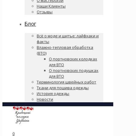
О мастерской
Наши Клиенты
Отзывы
Блог
Всё о моде и шитье: лайфхаки и
факты
Влажно-тепловая обработка
(ВТО)
О портновских колодках
для ВТО
О портновских подушках
для ВТО
Терминология швейных работ
Ткани для пошива одежды
История одежды
Новости
0