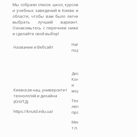
Мы собрали список школ, курсов
и учебных заведений в Киеве и
области, чтобы вам было легче
выбрать лучший вариант.
Ознакомьтесь с перечнем ниже
и сделайте свой выбор!
Направления
Краткое описа
Название и Вебсайт
подготовки
Доп. информа
Ведущий
университет 
области легко
Дизайн одежды;
промышленно
Конструирование
дизайна. Раз
и
база (лаборат
Киевская нац. университет
моделирование;
мастерские),
технологий и дизайна
сотрудничеств
Технология
(КНУТД)
индустрией,
лёгкой
конкурсы мол
https://knutd.edu.ua/
промышленности;
дизайнеров.
Выпускники
Менеджмент и
работают в
т.п.
известных