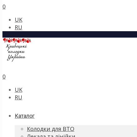
0
UK
RU
0
UK
RU
Каталог
Колодки для ВТО
Лекала та лінійки