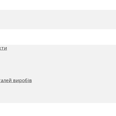
кти
талей виробів