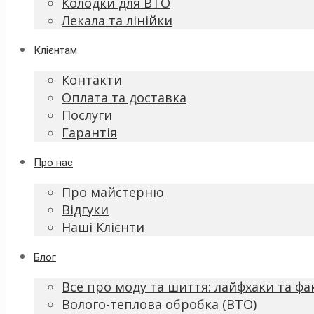
Колодки для ВТО
Лекала та лінійки
Клієнтам
Контакти
Оплата та доставка
Послуги
Гарантія
Про нас
Про майстерню
Відгуки
Наші Клієнти
Блог
Все про моду та шиття: лайфхаки та фа
Волого-теплова обробка (ВТО)