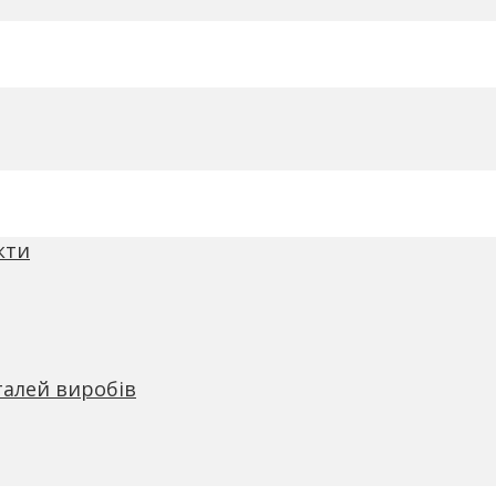
кти
талей виробів