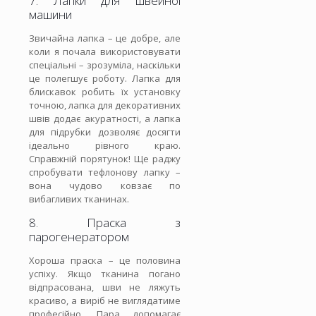
7. Лапки для швейної
машини
Звичайна лапка – це добре, але
коли я почала використовувати
спеціальні – зрозуміла, наскільки
це полегшує роботу. Лапка для
блискавок робить їх установку
точною, лапка для декоративних
швів додає акуратності, а лапка
для підрубки дозволяє досягти
ідеально рівного краю.
Справжній порятунок! Ще раджу
спробувати тефлонову лапку –
вона чудово ковзає по
вибагливих тканинах.
8. Праска з
парогенератором
Хороша праска – це половина
успіху. Якщо тканина погано
відпрасована, шви не ляжуть
красиво, а виріб не виглядатиме
професійно. Пара допомагає