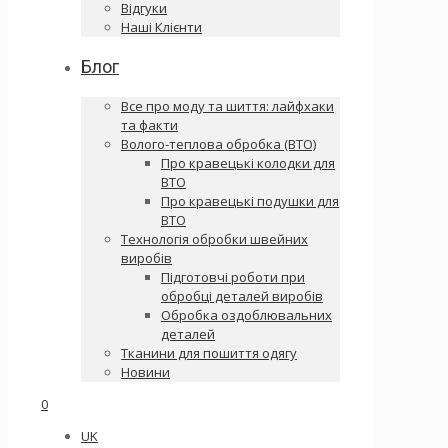
Відгуки
Наші Клієнти
Блог
Все про моду та шиття: лайфхаки
та факти
Волого-теплова обробка (ВТО)
Про кравецькі колодки для
ВТО
Про кравецькі подушки для
ВТО
Технологія обробки швейних
виробів
Підготовчі роботи при
обробці деталей виробів
Обробка оздоблювальних
деталей
Тканини для пошиття одягу
Новини
0
UK