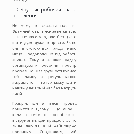
10. Зручний робочий стіл та
освітлення
Не можу не сказати про це.
Зручний стіл і яскраве світло
– це не аксесуар, але без цього
шити дуже-дуже непросто. Якщо
очі втомлюються, якщо мало
місця – задоволення від роботи
зникає. Тому я завжди раджу
організувати робочий простір
правильно. Для зручності купила
собі лампу з регульованою
яскравістю – тепер можу шити
навіть у вечірній час без напруги
очей.
Розкрій, шиття, весь процес
пошиття в цілому – це диво. І
коли в тебе є хороші якісні
інструменти, цей процес стає не
лише легким, а й неймовірно
приємним. Сподіваюся, мій