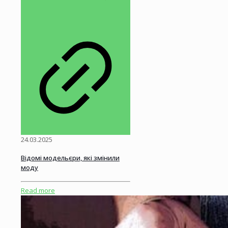
24.03.2025
Відомі модельєри, які змінили
моду
Read more