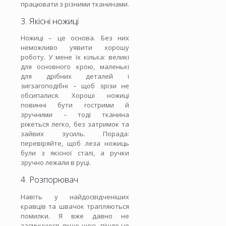
працювати з різними тканинами.
3. Якісні ножиці
Ножиці – це основа. Без них
неможливо уявити хорошу
роботу. У мене їх кілька: великі
для основного крою, маленькі
для дрібних деталей і
зигзагоподібні – щоб зрізи не
обсипалися. Хороші ножиці
повинні бути гострими й
зручними – тоді тканина
ріжеться легко, без затримок та
зайвих зусиль. Порада:
перевіряйте, щоб леза ножиць
були з якісної сталі, а ручки
зручно лежали в руці.
4. Розпорювач
Навіть у найдосвідченіших
кравців та швачок трапляються
помилки. Я вже давно не
засмучуюся, якщо щось пішло не