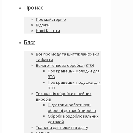
Про нас
Про майстерню
Відгуки
Наші Клієнти
Блог
Все про моду та шиття: лайфхаки
та факти
Волого-теплова обробка (ВТО)
Про кравецькі колодки для
ВТО
Про кравецькі подушки для
ВТО
Технологія обробки швейних
виробів
Підготовчі роботи при
обробці деталей виробів
Обробка оздоблювальних
деталей
Тканини для пошиття одягу