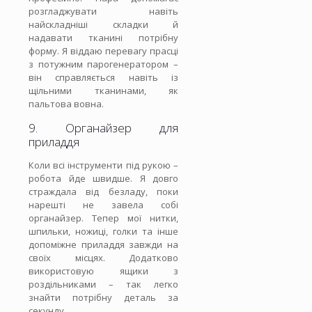
розгладжувати навіть
найскладніші складки й
надавати тканині потрібну
форму. Я віддаю перевагу прасці
з потужним парогенератором –
він справляється навіть із
щільними тканинами, як
пальтова вовна.
9. Органайзер для
приладдя
Коли всі інструменти під рукою –
робота йде швидше. Я довго
страждала від безладу, поки
нарешті не завела собі
органайзер. Тепер мої нитки,
шпильки, ножиці, голки та інше
допоміжне приладдя завжди на
своїх місцях. Додатково
використовую ящики з
роздільниками – так легко
знайти потрібну деталь за
секунду.