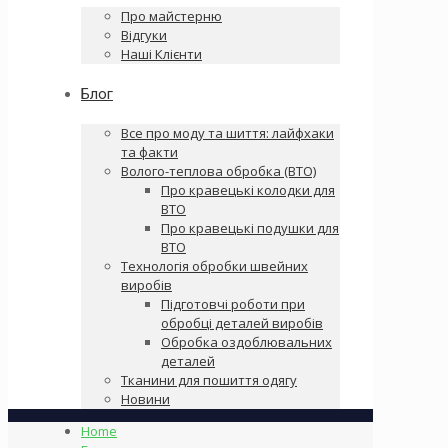
Про майстерню
Відгуки
Наші Клієнти
Блог
Все про моду та шиття: лайфхаки
та факти
Волого-теплова обробка (ВТО)
Про кравецькі колодки для
ВТО
Про кравецькі подушки для
ВТО
Технологія обробки швейних
виробів
Підготовчі роботи при
обробці деталей виробів
Обробка оздоблювальних
деталей
Тканини для пошиття одягу
Новини
Home