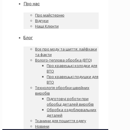
Про нас
Про майстерню
Відгуки
Наші Клієнти
Блог
Все про моду та шиття: лайфхаки
та факти
Волого-теплова обробка (ВТО)
Про кравецькі колодки для
ВТО
Про кравецькі подушки для
ВТО
Технологія обробки швейних
виробів
Підготовчі роботи при
обробці деталей виробів
Обробка оздоблювальних
деталей
Тканини для пошиття одягу
Новини