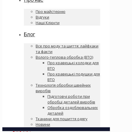
Про майстерню
Відгуки
Наші Клієнти
Блог
Все про моду та шиття: лайфхаки
та факти
Волого-теплова обробка (ВТО)
Про кравецькі колодки для
ВТО
Про кравецькі подушки для
ВТО
Технологія обробки швейних
виробів
Підготовчі роботи при
обробці деталей виробів
Обробка оздоблювальних
деталей
Тканини для пошиття одягу
Новини