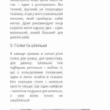
так – адже є розпорювач. Він
тонкий, зручний, не пошкоджує
тканину. А ще у мого є маленький
пензлик, який прибирає зайві
нитки. Дуже рекомендую! Іноді
корисно мати одразу два – один
маленький, інший більший для
довгих швів.
5. Голки та шпильки
Я завжди тримаю в запасі різні
голки: для шовку, для трикотажу,
для джинсу. Шпильки теж
підбираю ретельно – люблю ті,
що з кольоровими головками,
адже їх легко знайти в тканині.
Без хороших голок і шпильок
просто нікуди. Ще один лайфхак
– магнітна подушка для шпильок,
з нею вони точно не
загубляться!