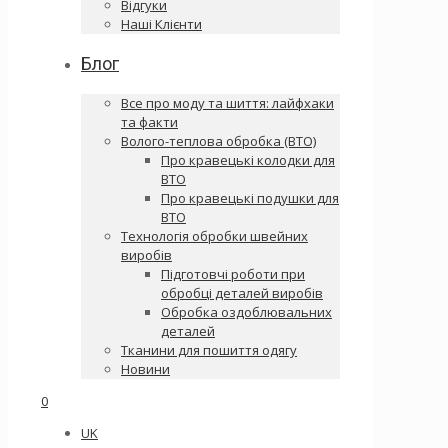
Відгуки
Наші Клієнти
Блог
Все про моду та шиття: лайфхаки
та факти
Волого-теплова обробка (ВТО)
Про кравецькі колодки для
ВТО
Про кравецькі подушки для
ВТО
Технологія обробки швейних
виробів
Підготовчі роботи при
обробці деталей виробів
Обробка оздоблювальних
деталей
Тканини для пошиття одягу
Новини
0
UK