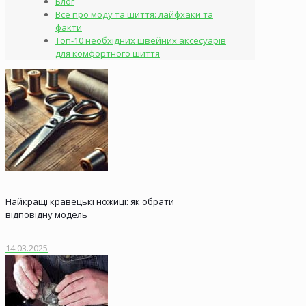
Блог
Все про моду та шиття: лайфхаки та
факти
Топ-10 необхідних швейних аксесуарів
для комфортного шиття
Найкращі кравецькі ножиці: як обрати
відповідну модель
14.03.2025