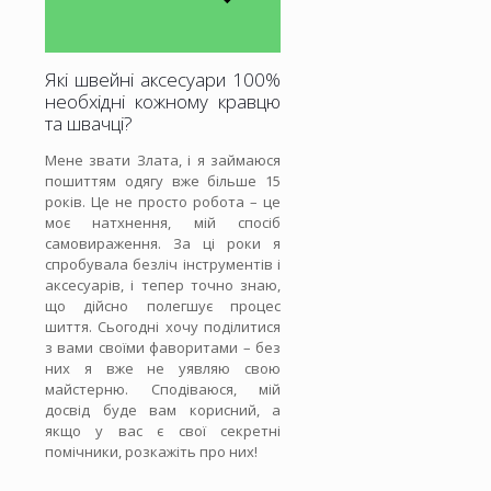
Які швейні аксесуари 100%
необхідні кожному кравцю
та швачці?
Мене звати Злата, і я займаюся
пошиттям одягу вже більше 15
років. Це не просто робота – це
моє натхнення, мій спосіб
самовираження. За ці роки я
спробувала безліч інструментів і
аксесуарів, і тепер точно знаю,
що дійсно полегшує процес
шиття. Сьогодні хочу поділитися
з вами своїми фаворитами – без
них я вже не уявляю свою
майстерню. Сподіваюся, мій
досвід буде вам корисний, а
якщо у вас є свої секретні
помічники, розкажіть про них!