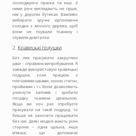
охолоджуючі праски та інші. З
ними речі виглядають не гірше,
ніж у дорогих бутиках. Важливо
вибирати зручні ергономічні
колодки з якісного дерева, щоб
вони не псували тканину і
служили довгі роки.
2.
Кравецькі подушки
Без них прасувати закруглені
шви – справжнє випробування. Я
завжди використовую кравецькі
подушки, коли працюю з
плечовими швами, зоною стегон,
проймами і т.і. Вони дозволяють
уникнути заломів і зробити
посадку тканини ідеальною.
Якщо ви хоч раз спробуєте
прасувати на такій подушці, то
більше не захочете працювати
без неї. Деякі моделі мають різні
сторони – одна щільна, інша
м’якша, що допомагає