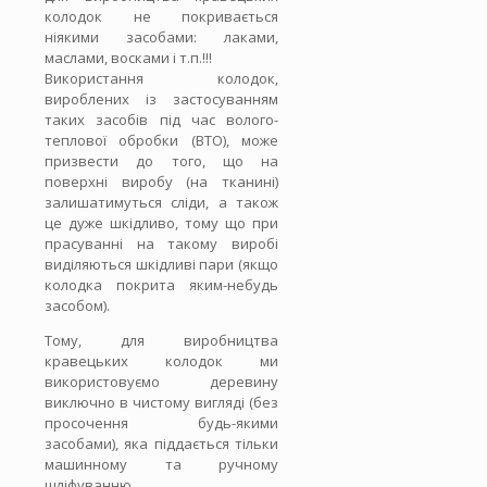
колодок не покривається
ніякими засобами: лаками,
маслами, восками і т.п.!!!
Використання колодок,
вироблених із застосуванням
таких засобів під час волого-
теплової обробки (ВТО), може
призвести до того, що на
поверхні виробу (на тканині)
залишатимуться сліди, а також
це дуже шкідливо, тому що при
прасуванні на такому виробі
виділяються шкідливі пари (якщо
колодка покрита яким-небудь
засобом).
Тому, для виробництва
кравецьких колодок ми
використовуємо деревину
виключно в чистому вигляді (без
просочення будь-якими
засобами), яка піддається тільки
машинному та ручному
шліфуванню.