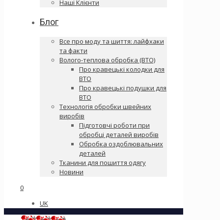
Наші Клієнти
Блог
Все про моду та шиття: лайфхаки
та факти
Волого-теплова обробка (ВТО)
Про кравецькі колодки для
ВТО
Про кравецькі подушки для
ВТО
Технологія обробки швейних
виробів
Підготовчі роботи при
обробці деталей виробів
Обробка оздоблювальних
деталей
Тканини для пошиття одягу
Новини
0
UK