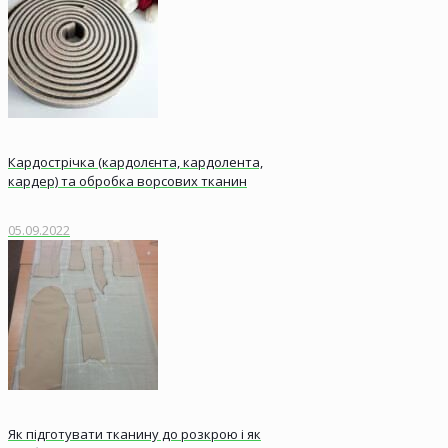
Кардострічка (кардолєнта, кардолента,
кардер) та обробка ворсових тканин
05.09.2022
Як підготувати тканину до розкрою і як