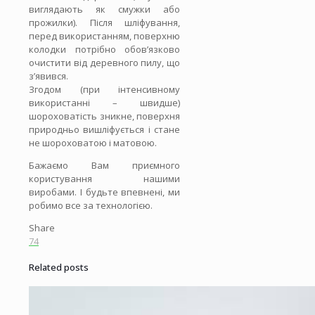
виглядають як смужки або
прожилки). Після шліфування,
перед використанням, поверхню
колодки потрібно обов’язково
очистити від деревного пилу, що
з’явився.
Згодом (при інтенсивному
використанні – швидше)
шороховатість зникне, поверхня
природньо вишліфується і стане
не шороховатою і матовою.
Бажаємо Вам приємного
користування нашими
виробами. І будьте впевнені, ми
робимо все за технологією.
Share
74
Related posts