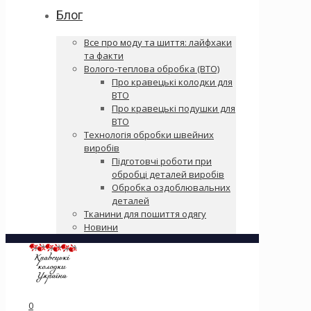
Блог
Все про моду та шиття: лайфхаки
та факти
Волого-теплова обробка (ВТО)
Про кравецькі колодки для
ВТО
Про кравецькі подушки для
ВТО
Технологія обробки швейних
виробів
Підготовчі роботи при
обробці деталей виробів
Обробка оздоблювальних
деталей
Тканини для пошиття одягу
Новини
0