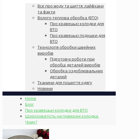
Все про моду та шиття: лайфхаки
та факти
Волого-теплова обробка (ВТО)
Про кравецькі колодки для
ВТО
Про кравецькі подушки для
ВТО
Технологія обробки швейних
виробів
Підготовчі роботи при
обробці деталей виробів
Обробка оздоблювальних
деталей
Тканини для пошиття одягу
Новини
Home
Блог
Про кравецькі колодки для ВТО
Шороховатість на поверхні колодки.
Чому?