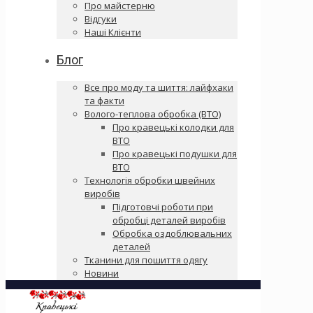
Про майстерню
Відгуки
Наші Клієнти
Блог
Все про моду та шиття: лайфхаки
та факти
Волого-теплова обробка (ВТО)
Про кравецькі колодки для
ВТО
Про кравецькі подушки для
ВТО
Технологія обробки швейних
виробів
Підготовчі роботи при
обробці деталей виробів
Обробка оздоблювальних
деталей
Тканини для пошиття одягу
Новини