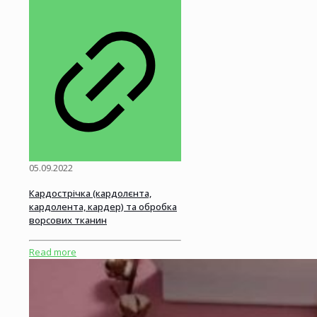
05.09.2022
Кардострічка (кардолєнта,
кардолента, кардер) та обробка
ворсових тканин
Read more