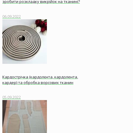
зробити розкладку викрійок на тканині?
06.09.2022
Кардострічка (кардолєнта, кардолента,
кардер) та обробка ворсових тканин
05.09.2022