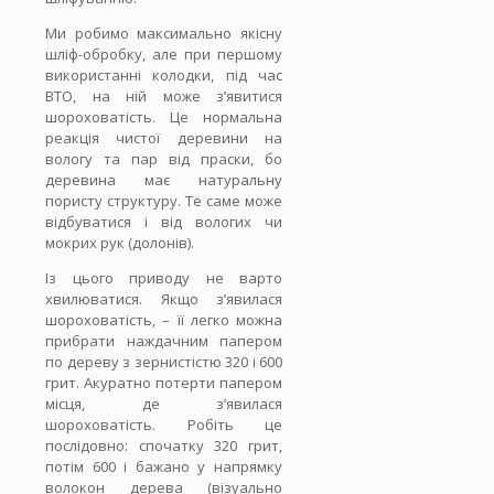
Ми робимо максимально якісну
шліф-обробку, але при першому
використанні колодки, під час
ВТО, на ній може з’явитися
шороховатість. Це нормальна
реакція чистої деревини на
вологу та пар від праски, бо
деревина має натуральну
пористу структуру. Те саме може
відбуватися і від вологих чи
мокрих рук (долонів).
Із цього приводу не варто
хвилюватися. Якщо з’явилася
шороховатість, – її легко можна
прибрати наждачним папером
по дереву з зернистістю 320 і 600
грит. Акуратно потерти папером
місця, де з’явилася
шороховатість. Робіть це
послідовно: спочатку 320 грит,
потім 600 і бажано у напрямку
волокон дерева (візуально