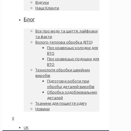
Відгуки
Наші Клієнти
Блог
Все про моду та шиття: лайфхаки
та факти
Волого-теплова обробка (ВТО)
Про кравецькі колодки для
ВТО
Про кравецькі подушки для
ВТО
Технологія обробки швейних
виробів
Підготовчі роботи при
обробці деталей виробів
Обробка оздоблювальних
деталей
Тканини для пошиття одягу
Новини
0
UK