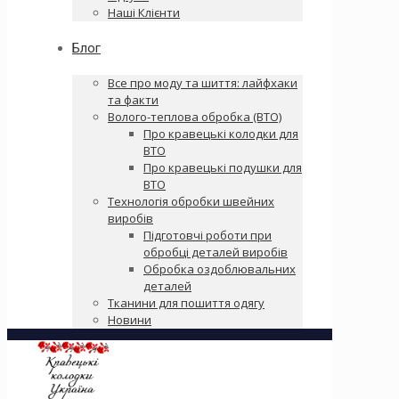
Наші Клієнти
Блог
Все про моду та шиття: лайфхаки
та факти
Волого-теплова обробка (ВТО)
Про кравецькі колодки для
ВТО
Про кравецькі подушки для
ВТО
Технологія обробки швейних
виробів
Підготовчі роботи при
обробці деталей виробів
Обробка оздоблювальних
деталей
Тканини для пошиття одягу
Новини