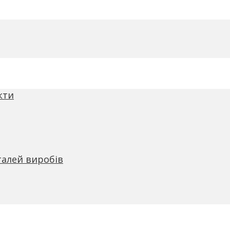
кти
талей виробів