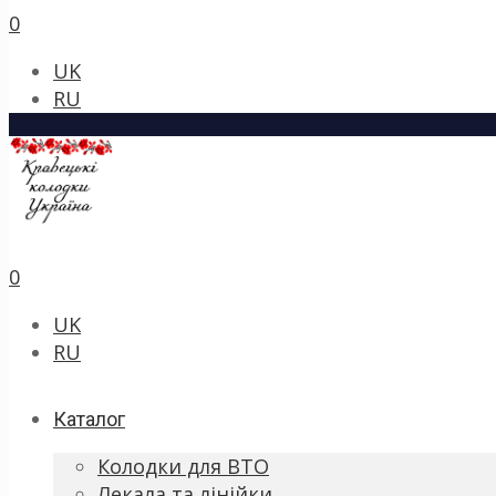
0
UK
RU
0
UK
RU
Каталог
Колодки для ВТО
Лекала та лінійки