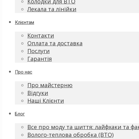
Колодки для ВТО
Лекала та лінійки
Клієнтам
Контакти
Оплата та доставка
Послуги
Гарантія
Про нас
Про майстерню
Відгуки
Наші Клієнти
Блог
Все про моду та шиття: лайфхаки та фа
Волого-теплова обробка (ВТО)