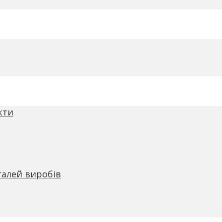
кти
талей виробів