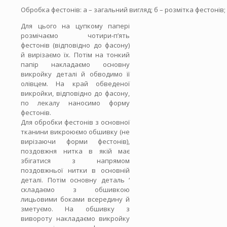
Обробка фестонів: а – загальний вигляд; б – розмітка фестонів; 
Для цього на цупкому папері
розмічаємо чотири-п’ять
фестонів (відповідно до фасону)
й вирізаємо їх. Потім на тонкий
папір накладаємо основну
викройку деталі й обводимо її
олівцем. На край обведеної
викройки, відповідно до фасону,
по лекалу наносимо форму
фестонів.
Для обробки фестонів з основної
тканини викроюємо обшивку (не
вирізаючи форми фестонів),
поздовжня нитка в якій має
збігатися з напрямом
поздовжньої нитки в основній
деталі. Потім основну деталь ‘
складаємо з обшивкою
лицьовими боками всередину й
зметуємо. На обшивку з
вивороту накладаємо викройку