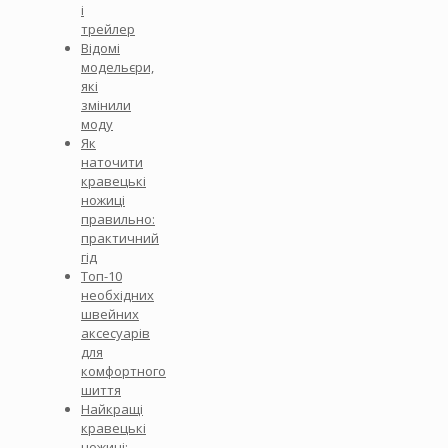
і
трейлер
Відомі
модельєри,
які
змінили
моду
Як
наточити
кравецькі
ножиці
правильно:
практичний
гід
Топ-10
необхідних
швейних
аксесуарів
для
комфортного
шиття
Найкращі
кравецькі
ножиці: