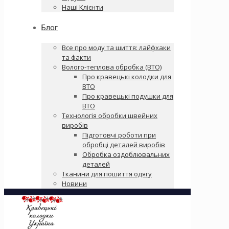
Наші Клієнти
Блог
Все про моду та шиття: лайфхаки
та факти
Волого-теплова обробка (ВТО)
Про кравецькі колодки для
ВТО
Про кравецькі подушки для
ВТО
Технологія обробки швейних
виробів
Підготовчі роботи при
обробці деталей виробів
Обробка оздоблювальних
деталей
Тканини для пошиття одягу
Новини