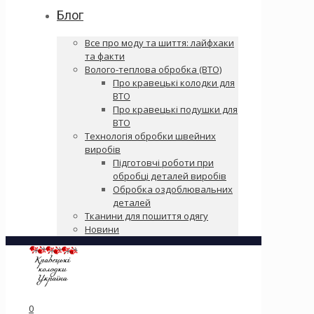
Блог
Все про моду та шиття: лайфхаки
та факти
Волого-теплова обробка (ВТО)
Про кравецькі колодки для
ВТО
Про кравецькі подушки для
ВТО
Технологія обробки швейних
виробів
Підготовчі роботи при
обробці деталей виробів
Обробка оздоблювальних
деталей
Тканини для пошиття одягу
Новини
0