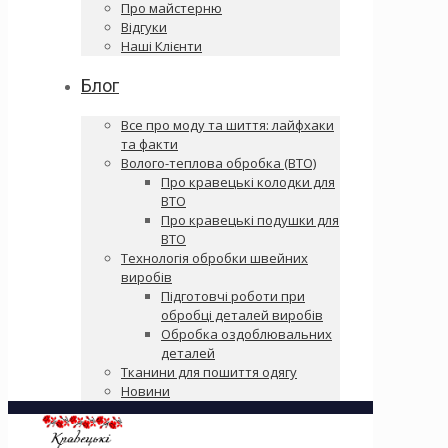
Про майстерню
Відгуки
Наші Клієнти
Блог
Все про моду та шиття: лайфхаки
та факти
Волого-теплова обробка (ВТО)
Про кравецькі колодки для
ВТО
Про кравецькі подушки для
ВТО
Технологія обробки швейних
виробів
Підготовчі роботи при
обробці деталей виробів
Обробка оздоблювальних
деталей
Тканини для пошиття одягу
Новини