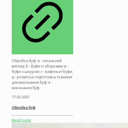
Обробка буф: а - загальний
вигляд; б - буфи із зборками; в -
буфи з шнуром; г - вафельні буфи;
д - розмітка і підготовка тканини
для виконання буф; е -
виконання буф.
17.02.2025
Обробка буф
Read more