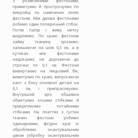
з розміченими фестонами,
приметуємо й прострочуємо по
викройці по намічених лініях
фестонів. Між двома фестонами
робимо один поперечний стібок.
Потім папір і живу нитку
видаляємо. По краю фестонів
зайву тканину зрізаємо,
залишаючи на шов 0,3 см, а в
кутиках між фестонами
надсікаємо, не дорізаючи до
строчки по 0,1 см. Фестони
вивертаємо на лицьовий бік,
виметуємо по краю, випускаючи
кант з боку основної деталі на
0,1 см, і припрасовуємо.
Внутрішній зріз обшивки
обметуємо косими стібками й
прикріплюємо потайними
стібками. На платтях з густих
тканин фестони робимо
одинарними, фігурні краї їх
обробляємо окантувальним
швом (обробку окантувальним