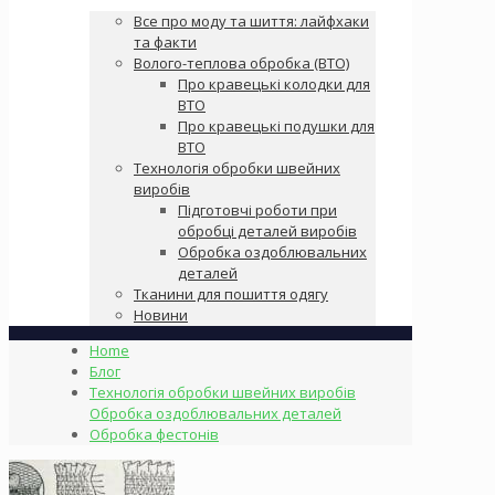
Все про моду та шиття: лайфхаки
та факти
Волого-теплова обробка (ВТО)
Про кравецькі колодки для
ВТО
Про кравецькі подушки для
ВТО
Технологія обробки швейних
виробів
Підготовчі роботи при
обробці деталей виробів
Обробка оздоблювальних
деталей
Тканини для пошиття одягу
Новини
Home
Блог
Технологія обробки швейних виробів
Обробка оздоблювальних деталей
Обробка фестонів