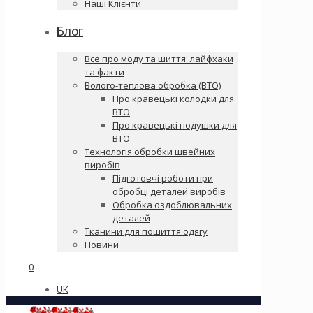
Наші Клієнти
Блог
Все про моду та шиття: лайфхаки
та факти
Волого-теплова обробка (ВТО)
Про кравецькі колодки для
ВТО
Про кравецькі подушки для
ВТО
Технологія обробки швейних
виробів
Підготовчі роботи при
обробці деталей виробів
Обробка оздоблювальних
деталей
Тканини для пошиття одягу
Новини
0
UK