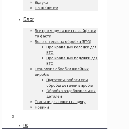
Відгуки
Наші Клієнти
Блог
Все про моду та шиття: лайфхаки
та факти
Волого-теплова обробка (ВТО)
Про кравецькі колодки для
ВТО
Про кравецькі подушки для
ВТО
Технологія обробки швейних
виробів
Підготовчі роботи при
обробці деталей виробів
Обробка оздоблювальних
деталей
Тканини для пошиття одягу
Новини
0
UK