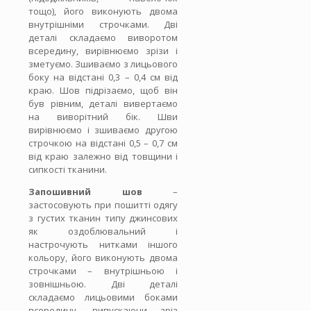
тощо), його виконують двома
внутрішніми строчками. Дві
деталі складаємо виворотом
всередину, вирівнюємо зрізи і
зметуємо. Зшиваємо з лицьового
боку на відстані 0,3 – 0,4 см від
краю. Шов підрізаємо, щоб він
був рівним, деталі вивертаємо
на виворітний бік. Шви
вирівнюємо і зшиваємо другою
строчкою на відстані 0,5 – 0,7 см
від краю залежно від товщини і
сипкості тканини.
Запошивний шов
–
застосовують при пошитті одягу
з густих тканин типу джинсових
як оздоблювальний і
настрочують нитками іншого
кольору, його виконують двома
строчками – внутрішньою і
зовнішньою. Дві деталі
складаємо лицьовими боками
всередину, випускаючи зріз