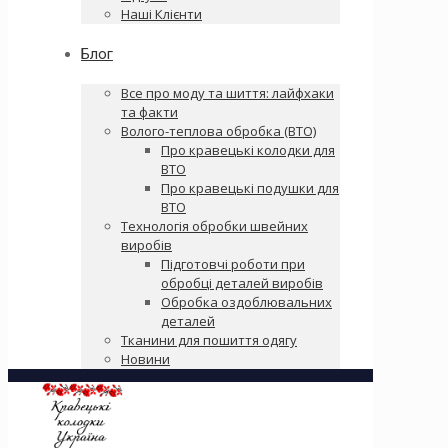
Наші Клієнти
Блог
Все про моду та шиття: лайфхаки
та факти
Волого-теплова обробка (ВТО)
Про кравецькі колодки для
ВТО
Про кравецькі подушки для
ВТО
Технологія обробки швейних
виробів
Підготовчі роботи при
обробці деталей виробів
Обробка оздоблювальних
деталей
Тканини для пошиття одягу
Новини