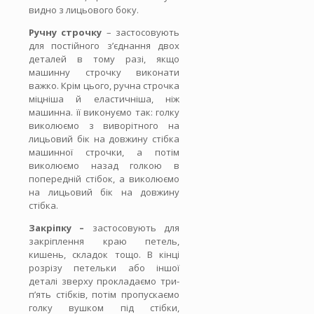
видно з лицьового боку.
Ручну строчку
– застосовують
для постійного з’єднання двох
деталей в тому разі, якщо
машинну строчку виконати
важко. Крім цього, ручна строчка
міцніша й еластичніша, ніж
машинна. її виконуємо так: голку
виколюємо з виворітного на
лицьовий бік на довжину стібка
машинної строчки, а потім
виколюємо назад голкою в
попередній стібок, а виколюємо
на лицьовий бік на довжину
стібка.
Закріпку –
застосовують для
закріплення краю петель,
кишень, складок тощо. В кінці
розрізу петельки або іншої
деталі зверху прокладаємо три-
п’ять стібків, потім пропускаємо
голку вушком під стібки,