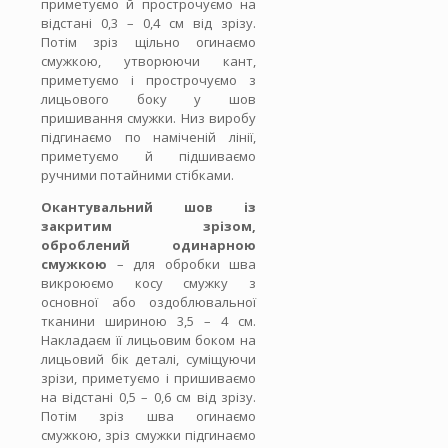
приметуємо й прострочуємо на
відстані 0,3 – 0,4 см від зрізу.
Потім зріз щільно огинаємо
смужкою, утворюючи кант,
приметуємо і прострочуємо з
лицьового боку у шов
пришивання смужки. Низ виробу
підгинаємо по наміченій лінії,
приметуємо й підшиваємо
ручними потайними стібками.
Окантувальний шов із
закритим зрізом,
оброблений одинарною
смужкою
– для обробки шва
викроюємо косу смужку
з
основної або оздоблювальної
тканини шириною 3,5 – 4 см.
Накладаєм її лицьовим боком на
лицьовий бік деталі, суміщуючи
зрізи, приметуємо і пришиваємо
на відстані 0,5 – 0,6 см від зрізу.
Потім зріз
шва
огинаємо
смужкою, зріз смужки підгинаємо