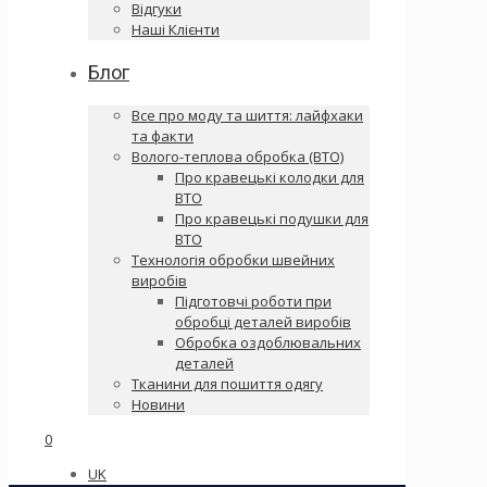
Відгуки
Наші Клієнти
Блог
Все про моду та шиття: лайфхаки
та факти
Волого-теплова обробка (ВТО)
Про кравецькі колодки для
ВТО
Про кравецькі подушки для
ВТО
Технологія обробки швейних
виробів
Підготовчі роботи при
обробці деталей виробів
Обробка оздоблювальних
деталей
Тканини для пошиття одягу
Новини
0
UK