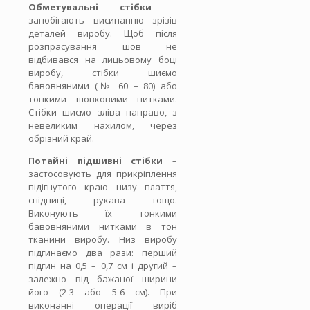
Обметувальні стібки
–
запобігають висипанню зрізів
деталей виробу. Щоб після
розпрасування шов не
відбивався на лицьовому боці
виробу, стібки шиємо
бавовняними (№ 60 – 80) або
тонкими шовковими нитками.
Стібки шиємо зліва направо, з
невеликим нахилом, через
обрізний край.
Потайні підшивні стібки
–
застосовують для прикріплення
підігнутого краю низу плаття,
спідниці, рукава тощо.
Виконують їх тонкими
бавовняними нитками в тон
тканини виробу. Низ виробу
підгинаємо два рази: перший
підгин на 0,5 – 0,7 см і другий –
залежно від бажаної ширини
його (2-3 або 5-6 см). При
виконанні операції виріб