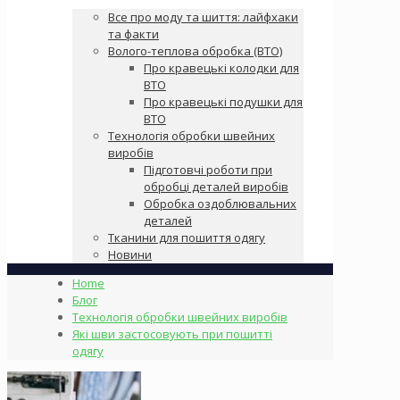
Все про моду та шиття: лайфхаки
та факти
Волого-теплова обробка (ВТО)
Про кравецькі колодки для
ВТО
Про кравецькі подушки для
ВТО
Технологія обробки швейних
виробів
Підготовчі роботи при
обробці деталей виробів
Обробка оздоблювальних
деталей
Тканини для пошиття одягу
Новини
Home
Блог
Технологія обробки швейних виробів
Які шви застосовують при пошитті
одягу