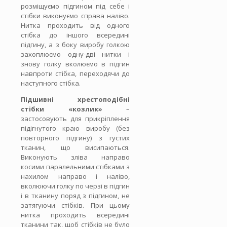
розміщуємо підгином під себе і
стібки виконуємо справа наліво.
Нитка проходить від одного
стібка до іншого всередині
підгину, а з боку виробу голкою
захоплюємо одну-дві нитки і
знову голку вколюємо в підгин
навпроти стібка, переходячи до
наступного стібка.
Підшивні хрестоподібні
стібки «козлик»
–
застосовують для прикріплення
підігнутого краю виробу (без
повторного підгину) з густих
тканин, що висипаються.
Виконують зліва направо
косими паралельними стібками з
нахилом направо і наліво,
вколюючи голку по черзі в підгин
і в тканину поряд з підгином, не
затягуючи стібків. При цьому
нитка проходить всередині
тканини так, щоб стібків не було