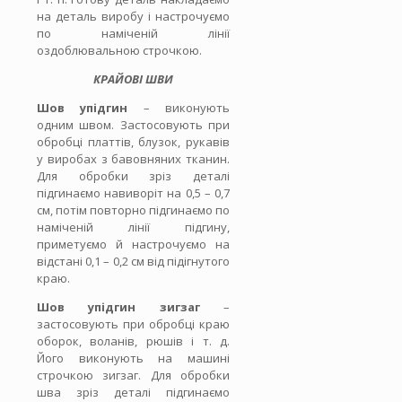
на деталь виробу і настрочуємо
по наміченій лінії
оздоблювальною строчкою.
КРАЙОВІ ШВИ
Шов упідгин
– виконують
одним швом. Застосовують при
обробці платтів, блузок, рукавів
у виробах з бавовняних тканин.
Для обробки зріз деталі
підгинаємо навиворіт на 0,5 – 0,7
см, потім повторно підгинаємо по
наміченій лінії підгину,
приметуємо й настрочуємо на
відстані 0,1 – 0,2 см від підігнутого
краю.
Шов упідгин зигзаг
–
застосовують при обробці краю
оборок, воланів, рюшів і т. д.
Його виконують на машині
строчкою зигзаг. Для обробки
шва зріз деталі підгинаємо