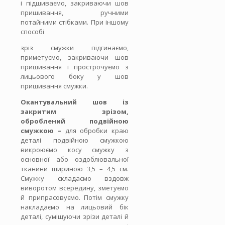
і підшиваємо, закриваючи шов
пришивання, ручними
потайними стібками. При іншому
способі
зріз смужки підгинаємо,
приметуємо, закриваючи шов
пришивання і прострочуємо з
лицьового боку у шов
пришивання смужки.
Окантувальний шов із
закритим зрізом,
оброблений подвійною
смужкою –
для обробки краю
деталі подвійною смужкою
викроюємо косу смужку з
основної або оздоблювальної
тканини шириною 3,5 – 4,5 см.
Смужку складаємо вздовж
виворотом всередину, зметуємо
й припрасовуємо. Потім смужку
накладаємо на лицьовий бік
деталі, суміщуючи зрізи деталі й