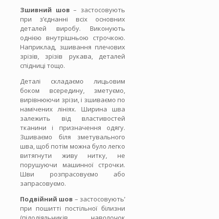
Зшивний шов
– застосовують
при з’єднанні всіх основних
деталей виробу. Виконують
однією внутрішньою строчкою.
Наприклад, зшивання плечових
зрізів, зрізів рукава, деталей
спідниці тощо.
Деталі складаємо лицьовим
боком всередину, зметуємо,
вирівнюючи зрізи, і зшиваємо по
намічених лініях. Ширина шва
залежить від властивостей
тканини і призначення одягу.
Зшиваємо біля зметувального
шва, щоб потім можна було легко
витягнути живу нитку, не
порушуючи машинної строчки.
Шви розпрасовуємо або
запрасовуємо.
Подвійний шов
– застосовують’
при пошитті постільної білизни
(підодіяльників, наволочок