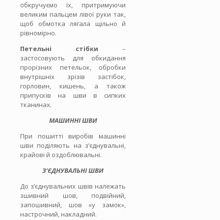
обкручуємо їх, притримуючи
великим пальцем лівої руки так,
щоб обмотка лягала щільно й
рівномірно.
Петельні стібки
–
застосовують для обкидання
прорізних петельок, обробки
внутрішніх зрізів застібок,
горловин, кишень, а також
припусків на шви в сипких
тканинах.
МАШИННІ ШВИ
При пошитті виробів машинні
шви поділяють на з’єднувальні,
крайові й оздоблювальні.
З’ЄДНУВАЛЬНІ ШВИ
До з’єднувальних швів належать
зшивний шов, подвійний,
запошивний, шов «у замок»,
настрочний, накладний.