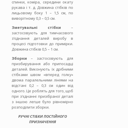
спинки, коміра, середини окату
рукава і т. д. Довжина стібків по
лицьовому боку 1 – 1,5 см, по
виворітному 0,3 – 0,5 см.
Зметувальні стібки
–
застосовують для тимчасового
з’єднання деталей виробу в
процесі підготовки до примірки.
Довжина стібків 0,5 – 1 см.
Зборки
– застосовують для
призбирування або припосадці
деталей. Виконують їх дрібними
стібками швом «вперед голку»
двома паралельними лініями на
відстані 0,2 – 0,3 см один від
одного. Це роблять для того, щоб
при з’єднанні призібраної деталі
з іншою легше було рівномірно
розподілити зборки.
РУЧНІ СТІБКИ ПОСТІЙНОГО
ПРИЗНАЧЕННЯ