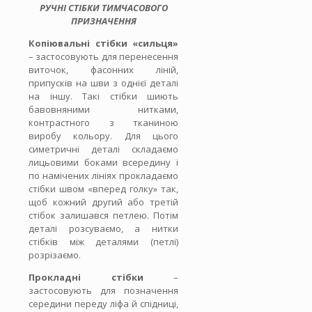
РУЧНІ СТІБКИ ТИМЧАСОВОГО
ПРИЗНАЧЕННЯ
Копіювальні стібки «сильця»
– застосовують для перенесення
виточок, фасонних ліній,
припусків на шви з однієї деталі
на іншу. Такі стібки шиють
бавовняними нитками,
контрастного з тканиною
виробу кольору. Для цього
симетричні деталі складаємо
лицьовими боками всередину і
по намічених лініях прокладаємо
стібки швом «вперед голку» так,
щоб кожний другий або третій
стібок залишався петлею. Потім
деталі розсуваємо, а нитки
стібків між деталями (петлі)
розрізаємо.
Прокладні стібки
–
застосовують для позначення
середини переду ліфа й спідниці,