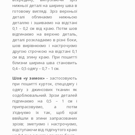
нижньої деталі на ширину шва в
готовому вигляді. Зріз верхньої
деталі обгинаємо нижньою
деталлю і зшиваємо на відстані
0,1 – 0,2 см від краю. Потім шов
відгинаємо на верхню деталь,
деталі розкладаємо в різні боки,
шов вирівнюємо і настрочуємо
другою строчкою на відстані 0,1
см від згину краю. При пошитті
білизни ширина шва становить
0,4 – 0,5 одягу – 0,7 – 1 см.
Шов «у замок»
– застосовують
при пошитті курток, спецодягу і
одягу з джинсових тканин як
оздоблювальний. Зрізи деталей
підгинаємо на 0,5 – 1 см і
припрасовуємо, а потім
з’єднуємо їх так, щоб краї
ввійшли в згини запрасованих
зрізів; зметуємо і настрочуємо,
відступаючи від підігнутого краю