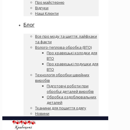
Про майстерню
Відгуки
Наші Клієнти
Блог
Все про моду та шиття: лайфхаки
та факти
Волого-теплова обробка (ВТО)
Про кравецькі колодки для
ВТО
Про кравецькі подушки для
ВТО
Технологія обробки швейних
виробів
Підготовчі роботи при
обробці деталей виробів
Обробка оздоблювальних
деталей
Тканини для пошиття одягу
Новини