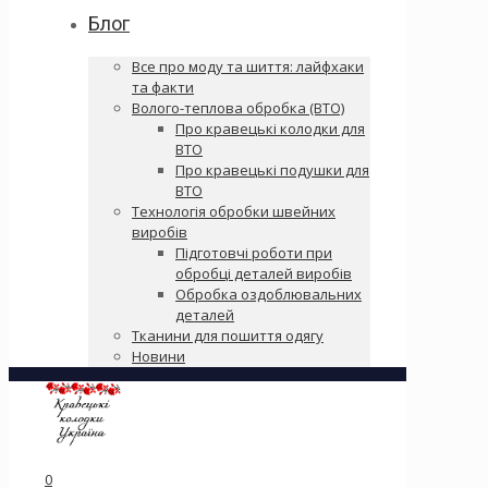
Блог
Все про моду та шиття: лайфхаки
та факти
Волого-теплова обробка (ВТО)
Про кравецькі колодки для
ВТО
Про кравецькі подушки для
ВТО
Технологія обробки швейних
виробів
Підготовчі роботи при
обробці деталей виробів
Обробка оздоблювальних
деталей
Тканини для пошиття одягу
Новини
0