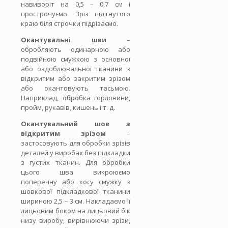
навиворіт на 0,5 – 0,7 см і
прострочуємо. Зріз підігнутого
краю біля строчки підрізаємо.
Окантувальні шви
–
обробляють одинарною або
подвійною смужкою з основної
або оздоблювальної тканини з
відкритим або закритим зрізом
або окантовують тасьмою.
Наприклад, обробка горловини,
пройм, рукавів, кишень і т. д.
Окантувальний шов з
відкритим зрізом
–
застосовують для обробки зрізів
деталей у виробах без підкладки
з густих тканин. Для обробки
цього шва викроюємо
поперечну або косу смужку з
шовкової підкладкової тканини
шириною 2,5 – 3 см. Накладаємо її
лицьовим боком на лицьовий бік
низу виробу, вирівнюючи зрізи,