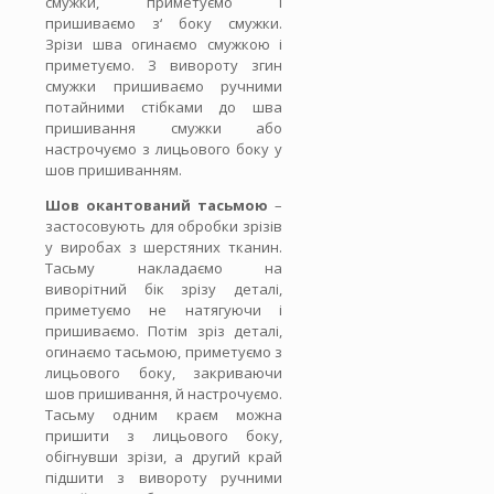
смужки, приметуємо і
пришиваємо з‘ боку смужки.
Зрізи шва огинаємо смужкою і
приметуємо. З вивороту згин
смужки пришиваємо ручними
потайними стібками до шва
пришивання смужки або
настрочуємо з лицьового боку у
шов пришиванням.
Шов окантований тасьмою
–
застосовують для обробки зрізів
у виробах з шерстяних тканин.
Тасьму накладаємо на
виворітний бік зрізу деталі,
приметуємо не натягуючи і
пришиваємо. Потім зріз деталі,
огинаємо тасьмою, приметуємо з
лицьового боку, закриваючи
шов пришивання, й настрочуємо.
Тасьму одним краєм можна
пришити з лицьового боку,
обігнувши зрізи, а другий край
підшити з вивороту ручними