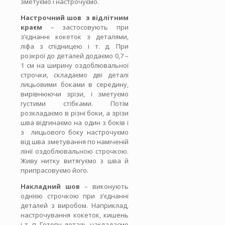
зметуємо і настрочуємо.
Настрочний шов з відлітним
краєм
– застосовують при
з’єднанні кокеток з деталями,
ліфа з спідницею і т. д. При
розкрої до деталей додаємо 0,7 –
1 см на ширину оздоблювальної
строчки, складаємо дві деталі
лицьовими боками в середину,
вирівнюючи зрізи, і зметуємо
густими стібками. Потім
розкладаємо в різні боки, а зрізи
шва відгинаємо на один з боків і
з лицьового боку настрочуємо
від шва зметування по наміченій
лінії оздоблювальною строчкою.
Живу нитку витягуємо з шва й
припрасовуємо його.
Накладний шов
– виконують
однією строчкою при з’єднанні
деталей з виробом. Наприклад,
настрочування кокеток, кишень
і т. п. Готову деталь накладаємо