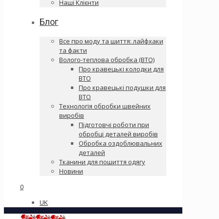
Наші Клієнти
Блог
Все про моду та шиття: лайфхаки
та факти
Волого-теплова обробка (ВТО)
Про кравецькі колодки для
ВТО
Про кравецькі подушки для
ВТО
Технологія обробки швейних
виробів
Підготовчі роботи при
обробці деталей виробів
Обробка оздоблювальних
деталей
Тканини для пошиття одягу
Новини
0
UK