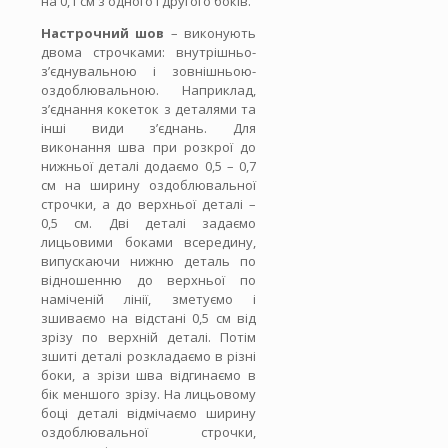
на 0,1 см з одного і другого боків.
Настрочний шов
– виконують
двома строчками: внутрішньо-
з’єднувальною і зовнішньою-
оздоблювальною. Наприклад,
з’єднання кокеток з деталями та
інші види з’єднань. Для
виконання шва при розкрої до
нижньої деталі додаємо 0,5 – 0,7
см на ширину оздоблювальної
строчки, а до верхньої деталі –
0,5 см. Дві деталі задаємо
лицьовими боками всередину,
випускаючи нижню деталь по
відношенню до верхньої по
наміченій лінії, зметуємо і
зшиваємо на відстані 0,5 см від
зрізу по верхній деталі. Потім
зшиті деталі розкладаємо в різні
боки, а зрізи шва відгинаємо в
бік меншого зрізу. На лицьовому
боці деталі відмічаємо ширину
оздоблювальної строчки,